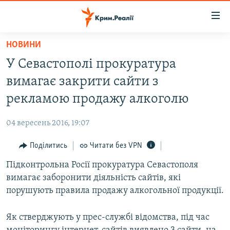
Доступність
посилання
Перейти
НОВИНИ
до
НОВИНИ
У Севастополі прокуратура
основного
ВОДА.КРИМ
матеріалу
вимагає закрити сайти з
ВІДЕО ТА ФОТО
Перейти
рекламою продажу алкоголю
до
ПОЛІТИКА
основної
04 вересень 2016, 19:07
БЛОГИ
навігації
Перейти
Поділитись
Читати без VPN
ПОГЛЯД
до
Підконтрольна Росії прокуратура Севастополя
ІНТЕРВ'Ю
пошуку
вимагає заборонити діяльність сайтів, які
ВСЕ ЗА ДЕНЬ
порушують правила продажу алкогольної продукції.
СПЕЦПРОЕКТИ
Як стверджують у прес-службі відомства, під час
ЯК ОБІЙТИ БЛОКУВАННЯ
ДЕПОРТАЦІЯ