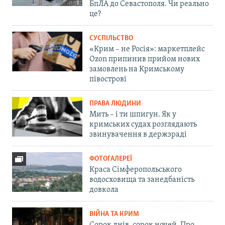
БпЛА до Севастополя. Чи реально
це?
СУСПІЛЬСТВО
«Крим – не Росія»: маркетплейс
Ozon припинив прийом нових
замовлень на Кримському
півострові
ПРАВА ЛЮДИНИ
Мить – і ти шпигун. Як у
кримських судах розглядають
звинувачення в держзраді
ФОТОГАЛЕРЕЇ
Краса Сімферопольського
водосховища та занедбаність
довкола
ВІЙНА ТА КРИМ
Сорок днів, сорок ночей. Про