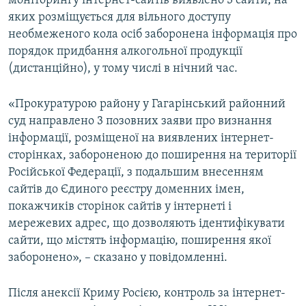
моніторингу інтернет-сайтів виявлено 3 сайти, на
ВІДЕОУРОКИ «ELIFBE»
яких розміщується для вільного доступу
Русский
необмеженого кола осіб заборонена інформація про
СВІДЧЕННЯ ОКУПАЦІЇ
Qırımtatar
порядок придбання алкогольної продукції
УКРАЇНСЬКА ПРОБЛЕМА КРИМУ
(дистанційно), у тому числі в нічний час.
ДОЛУЧАЙСЯ!
ІНФОГРАФІКА
«Прокуратурою району у Гагарінський районний
суд направлено 3 позовних заяви про визнання
інформації, розміщеної на виявлених інтернет-
Усі сайти RFE/RL
сторінках, забороненою до поширення на території
Російської Федерації, з подальшим внесенням
сайтів до Єдиного реєстру доменних імен,
покажчиків сторінок сайтів у інтернеті і
мережевих адрес, що дозволяють ідентифікувати
сайти, що містять інформацію, поширення якої
заборонено», – сказано у повідомленні.
Після анексії Криму Росією, контроль за інтернет-