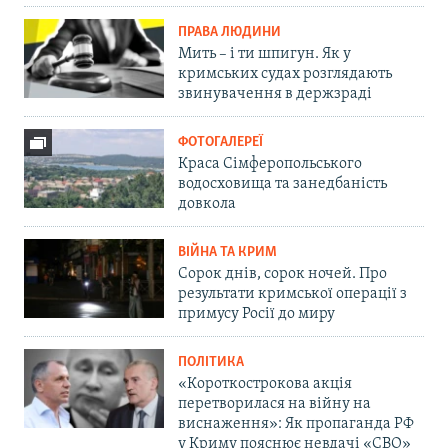
ПРАВА ЛЮДИНИ
Мить – і ти шпигун. Як у
кримських судах розглядають
звинувачення в держзраді
ФОТОГАЛЕРЕЇ
Краса Сімферопольського
водосховища та занедбаність
довкола
ВІЙНА ТА КРИМ
Сорок днів, сорок ночей. Про
результати кримської операції з
примусу Росії до миру
ПОЛІТИКА
«Короткострокова акція
перетворилася на війну на
виснаження»: Як пропаганда РФ
у Криму пояснює невдачі «СВО»