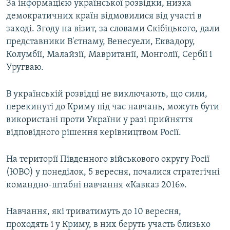
За інформацією української розвідки, низка
демократичних країн відмовилися від участі в
заході. Згоду на візит, за словами Скібіцького, дали
представники В'єтнаму, Венесуели, Еквадору,
Колумбії, Малайзії, Мавританії, Монголії, Сербії і
Уругваю.
В українській розвідці не виключають, що сили,
перекинуті до Криму під час навчань, можуть бути
використані проти України у разі прийняття
відповідного рішення керівництвом Росії.
На території Південного військового округу Росії
(ЮВО) у понеділок, 5 вересня, почалися стратегічні
командно-штабні навчання «Кавказ 2016».
Навчання, які триватимуть до 10 вересня,
проходять і у Криму, в них беруть участь близько