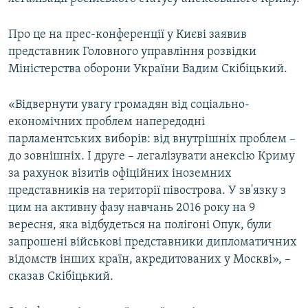
ВІДЕОУРОКИ «ELIFBE»
Русский
Про це на прес-конференції у Києві заявив
СВІДЧЕННЯ ОКУПАЦІЇ
Qırımtatar
представник Головного управління розвідки
УКРАЇНСЬКА ПРОБЛЕМА КРИМУ
Міністерства оборони України Вадим Скібіцький.
ДОЛУЧАЙСЯ!
ІНФОГРАФІКА
«Відвернути увагу громадян від соціально-
економічних проблем напередодні
парламентських виборів: від внутрішніх проблем –
Усі сайти RFE/RL
до зовнішніх. І друге – легалізувати анексію Криму
за рахунок візитів офіційних іноземних
представників на території півострова. У зв'язку з
цим на активну фазу навчань 2016 року на 9
вересня, яка відбудеться на полігоні Опук, були
запрошені військові представники дипломатичних
відомств інших країн, акредитованих у Москві», –
сказав Скібіцький.