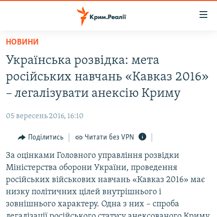
Доступність
посилання
Перейти
НОВИНИ
до
НОВИНИ
Українська розвідка: мета
основного
ВОДА.КРИМ
матеріалу
російських навчань «Кавказ 2016»
ВІДЕО ТА ФОТО
Перейти
– легалізувати анексію Криму
до
ПОЛІТИКА
основної
05 вересень 2016, 16:10
БЛОГИ
навігації
Перейти
Поділитись
Читати без VPN
ПОГЛЯД
до
За оцінками Головного управління розвідки
ІНТЕРВ'Ю
пошуку
Міністерства оборони України, проведення
ВСЕ ЗА ДЕНЬ
російських військових навчань «Кавказ 2016» має
СПЕЦПРОЕКТИ
низку політичних цілей внутрішнього і
зовнішнього характеру. Одна з них – спроба
ЯК ОБІЙТИ БЛОКУВАННЯ
ДЕПОРТАЦІЯ
легалізації російського статусу анексованого Криму.