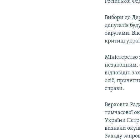
Російської Фед
Вибори до Де
депутатів бу
округами. Вп
критиці украї
Міністерство
незаконним, 
відповідні за
осіб, причетн
справи.
Верховна Рада
тимчасової ок
України Петр
визнали окупа
Заходу запро