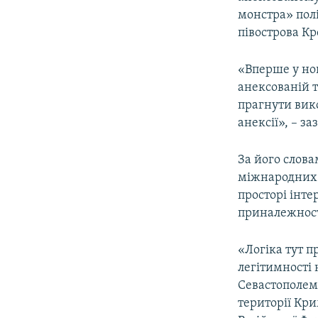
ВІДЕОУРОКИ «ELIFBE»
монстра» пол
СВІДЧЕННЯ ОКУПАЦІЇ
півострова Кр
УКРАЇНСЬКА ПРОБЛЕМА КРИМУ
«Вперше у нов
ІНФОГРАФІКА
анексованій т
прагнути вико
анексії», – з
За його слова
міжнародних о
просторі інт
приналежності
«Логіка тут п
легітимності 
Севастополем,
території Кр