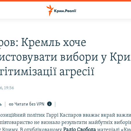
ров: Кремль хоче
истовувати вибори у Кр
гітимізації агресії
, 19:56
ь
Читати без VPN
позиційний політик Гаррі Каспаров вважає вкрай важл
івтовариство не визнало результати майбутніх виборів
 Криму. В опублікованому
Радіо Свобода
матеріалі «Ки