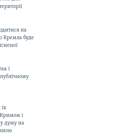
території
водитися на
що Кремль буде
йсненої
ак і
 публічному
 їх
 Кримом і
ну думу на
тиною