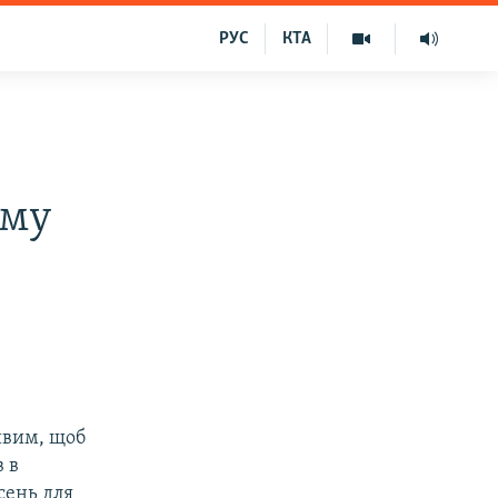
РУС
КТА
иму
ивим, щоб
 в
сень для