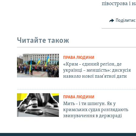
півострова і 
Поділитис
Читайте також
ПРАВА ЛЮДИНИ
«Крим – єдиний регіон, де
українці – меншість»: дискусія
навколо нової пам'ятної дати
ПРАВА ЛЮДИНИ
Мить – і ти шпигун. Як у
кримських судах розглядають
звинувачення в держзраді
Русский