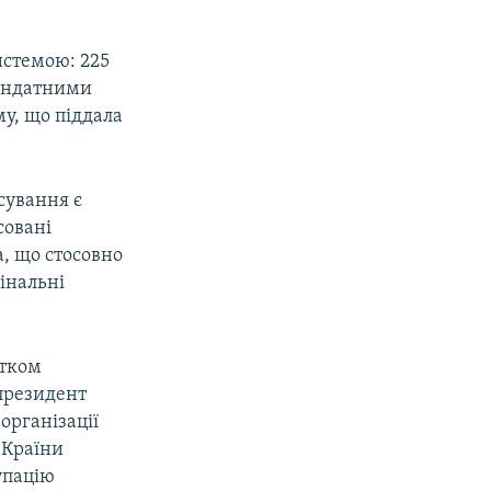
истемою: 225
мандатними
у, що піддала
сування є
совані
а, що стосовно
мінальні
атком
 президент
організації
 Країни
упацію