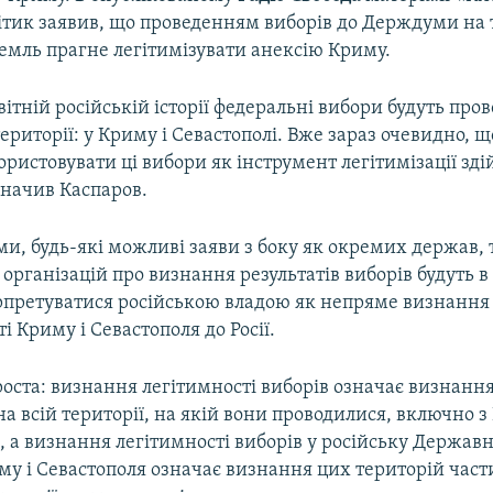
ітик заявив, що проведенням виборів до Держдуми на 
емль прагне легітимізувати анексію Криму.
ітній російській історії федеральні вибори будуть про
ериторії: у Криму і Севастополі. Вже зараз очевидно, 
ристовувати ці вибори як інструмент легітимізації зді
азначив Каспаров.
ми, будь-які можливі заяви з боку як окремих держав, т
рганізацій про визнання результатів виборів будуть в
ерпретуватися російською владою як непряме визнання
 Криму і Севастополя до Росії.
роста: визнання легітимності виборів означає визнання
на всій території, на якій вони проводилися, включно з
 а визнання легітимності виборів у російську Держав
иму і Севастополя означає визнання цих територій час