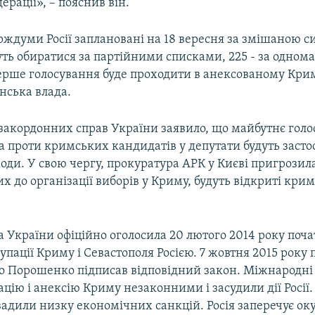
ерації», – пояснив він.
рждуми Росії заплановані на 18 вересня за змішаною с
дуть обиратися за партійними списками, 225 - за одно
ерше голосування буде проходити в анексованому Крим
нська влада.
 закордонних справ України заявило, що майбутнє голо
а проти кримських кандидатів у депутати будуть засто
ходи. У свою чергу, прокуратура АРК у Києві пригрозил
их до організації виборів у Криму, будуть відкриті кри
 України офіційно оголосила 20 лютого 2014 року поч
упації Криму і Севастополя Росією. 7 жовтня 2015 року
о Порошенко підписав відповідний закон. Міжнародні 
цію і анексію Криму незаконними і засудили дії Росії.
вадили низку економічних санкцій. Росія заперечує ок