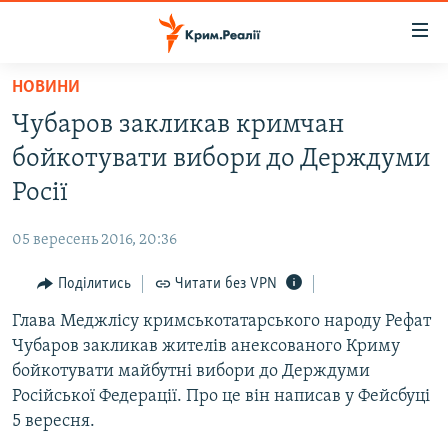
Доступність
посилання
Перейти
НОВИНИ
до
НОВИНИ
Чубаров закликав кримчан
основного
ВОДА.КРИМ
матеріалу
бойкотувати вибори до Держдуми
ВІДЕО ТА ФОТО
Перейти
Росії
до
ПОЛІТИКА
основної
05 вересень 2016, 20:36
БЛОГИ
навігації
Перейти
Поділитись
Читати без VPN
ПОГЛЯД
до
Глава Меджлісу кримськотатарського народу Рефат
ІНТЕРВ'Ю
пошуку
Чубаров закликав жителів анексованого Криму
ВСЕ ЗА ДЕНЬ
бойкотувати майбутні вибори до Держдуми
СПЕЦПРОЕКТИ
Російської Федерації. Про це він написав у Фейсбуці
5 вересня.
ЯК ОБІЙТИ БЛОКУВАННЯ
ДЕПОРТАЦІЯ