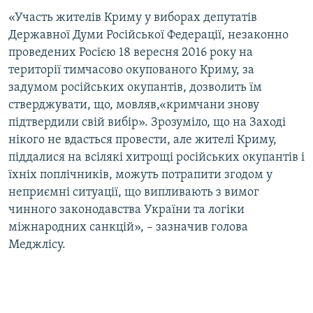
ВІДЕОУРОКИ «ELIFBE»
«Участь жителів Криму у виборах депутатів
Русский
Державної Думи Російської Федерації, незаконно
СВІДЧЕННЯ ОКУПАЦІЇ
Qırımtatar
проведених Росією 18 вересня 2016 року на
УКРАЇНСЬКА ПРОБЛЕМА КРИМУ
території тимчасово окупованого Криму, за
задумом російських окупантів, дозволить їм
ДОЛУЧАЙСЯ!
ІНФОГРАФІКА
стверджувати, що, мовляв,«кримчани знову
підтвердили свій вибір». Зрозуміло, що на Заході
нікого не вдасться провести, але жителі Криму,
Усі сайти RFE/RL
піддалися на всілякі хитрощі російських окупантів і
їхніх поплічників, можуть потрапити згодом у
неприємні ситуації, що випливають з вимог
чинного законодавства України та логіки
міжнародних санкцій», – зазначив голова
Меджлісу.