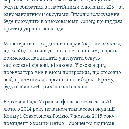
вересня за змішаною системою: 225 депутатів
будуть обиратися за партійними списками, 225 – за
одномандатними округами. Вперше голосування
буде проходити в анексованому Криму, що піддала
критиці українська влада.
Міністерство закордонних справ України заявило,
що майбутнє голосування є незаконним, а проти
кримських кандидатів у депутати будуть
застосовані відповідні заходи. У свою чергу,
прокуратура АРК в Києві пригрозила, що стосовно
осіб, причетних до організації виборів в Криму,
будуть відкриті кримінальні справи.
Верховна Рада України офіційно оголосила 20
лютого 2014 року початком тимчасової окупації
Криму і Севастополя Росією. 7 жовтня 2015 року
президент України Петро Порошенко підписав