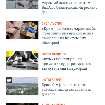
морський шлях українським
БпЛА до Севастополя. Чи реально
це?
СУСПІЛЬСТВО
«Крим – не Росія»: маркетплейс
Ozon припинив прийом нових
замовлень на Кримському
півострові
ПРАВА ЛЮДИНИ
Мить – і ти шпигун. Як у
кримських судах розглядають
звинувачення в держзраді
ФОТОГАЛЕРЕЇ
Краса Сімферопольського
водосховища та занедбаність
довкола