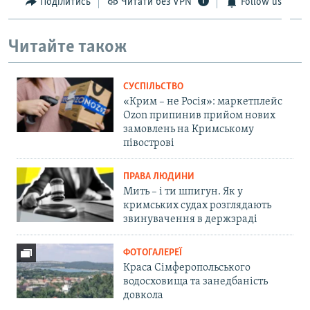
Поділитись
Читати без VPN
Follow us
Читайте також
СУСПІЛЬСТВО
«Крим – не Росія»: маркетплейс
Ozon припинив прийом нових
замовлень на Кримському
півострові
ПРАВА ЛЮДИНИ
Мить – і ти шпигун. Як у
кримських судах розглядають
звинувачення в держзраді
ФОТОГАЛЕРЕЇ
Краса Сімферопольського
водосховища та занедбаність
довкола