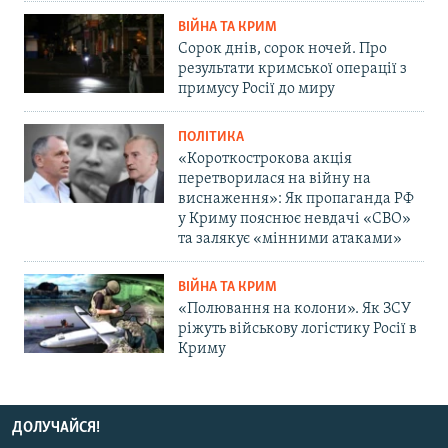
ВІЙНА ТА КРИМ
Сорок днів, сорок ночей. Про
результати кримської операції з
примусу Росії до миру
ПОЛІТИКА
«Короткострокова акція
перетворилася на війну на
виснаження»: Як пропаганда РФ
у Криму пояснює невдачі «СВО»
та залякує «мінними атаками»
ВІЙНА ТА КРИМ
«Полювання на колони». Як ЗСУ
ріжуть військову логістику Росії в
Криму
ДОЛУЧАЙСЯ!