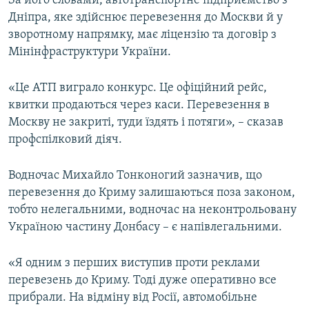
За його словами, автотранспортне підприємство з
ВІДЕОУРОКИ «ELIFBE»
Дніпра, яке здійснює перевезення до Москви й у
Русский
зворотному напрямку, має ліцензію та договір з
СВІДЧЕННЯ ОКУПАЦІЇ
Qırımtatar
Мінінфраструктури України.
УКРАЇНСЬКА ПРОБЛЕМА КРИМУ
ДОЛУЧАЙСЯ!
«Це АТП виграло конкурс. Це офіційний рейс,
ІНФОГРАФІКА
квитки продаються через каси. Перевезення в
Москву не закриті, туди їздять і потяги», – сказав
профспілковий діяч.
Усі сайти RFE/RL
Водночас Михайло Тонконогий зазначив, що
перевезення до Криму залишаються поза законом,
тобто нелегальними, водночас на неконтрольовану
Україною частину Донбасу – є напівлегальними.
«Я одним з перших виступив проти реклами
перевезень до Криму. Тоді дуже оперативно все
прибрали. На відміну від Росії, автомобільне