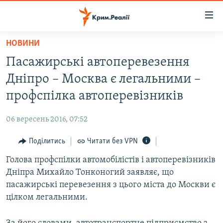
Доступність
посилання
Перейти
НОВИНИ
до
НОВИНИ
Пасажирські автоперевезення
основного
ВОДА.КРИМ
матеріалу
Дніпро – Москва є легальними –
ВІДЕО ТА ФОТО
Перейти
профспілка автоперевізників
до
ПОЛІТИКА
основної
06 вересень 2016, 07:52
БЛОГИ
навігації
Перейти
Поділитись
Читати без VPN
ПОГЛЯД
до
Голова профспілки автомобілістів і автоперевізників
ІНТЕРВ'Ю
пошуку
Дніпра Михайло Тонконогий заявляє, що
ВСЕ ЗА ДЕНЬ
пасажирські перевезення з цього міста до Москви є
СПЕЦПРОЕКТИ
цілком легальними.
ЯК ОБІЙТИ БЛОКУВАННЯ
ДЕПОРТАЦІЯ