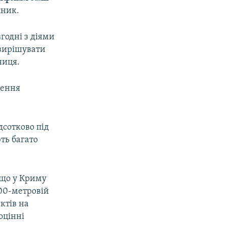
пник.
згодні з діями
 вирішувати
ниця.
нення
дсотково під
ть багато
 що у Криму
100-метровій
ктів на
оцінні