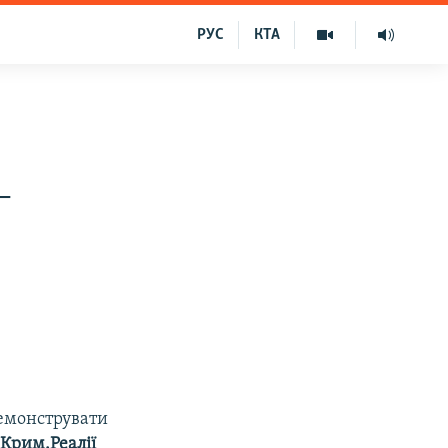
РУС
КТА
–
демонструвати
 Крим.Реалії