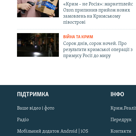
«Крим – не Росія»: маркетплейс
Ozon припинив прийом нових
замовлень на Кримському
півострові
ВІЙНА ТА КРИМ
Сорок днів, сорок ночей. Про
результати кримської операції з
примусу Росії до миру
Русский
Qırımtatar
ПІДТРИМКА
ІНФО
Ваше відео і фото
Крим.Реалії
ДОЛУЧАЙСЯ!
Радіо
Передрук
Мобільний додаток Android | iOS
Контакти