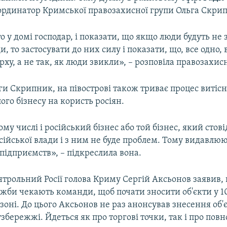
ординатор Кримської правозахисної групи Ольга Скри
о у домі господар, і показати, що якщо люди будуть не 
и, то застосувати до них силу і показати, що, все одно,
ерху, а не так, як люди звикли», – розповіла правозахис
ги Скрипник, на півострові також триває процес витіс
ого бізнесу на користь росіян.
ому числі і російський бізнес або той бізнес, який стові
ійської влади і з ним не буде проблем. Тому видавлюю
підприємств», – підкреслила вона.
нтрольний Росії голова Криму Сергій Аксьонов заявив,
ужби чекають команди, щоб почати зносити об'єкти у 
оні. До цього Аксьонов не раз анонсував знесення об'є
бережжі. Йдеться як про торгові точки, так і про повн