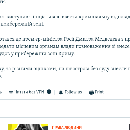
ти.
ж виступив з ініціативою ввести кримінальну відповід
 прибережній зоні.
ртався до прем'єр-міністра Росії Дмитра Медведєва з 
редати місцевим органам влади повноваження зі знес
удов у прибережній зоні Криму.
ку, за різними оцінками, на півострові без суду знесли 
в.
ь
Читати без VPN
Follow us
Print
ПРАВА ЛЮДИНИ