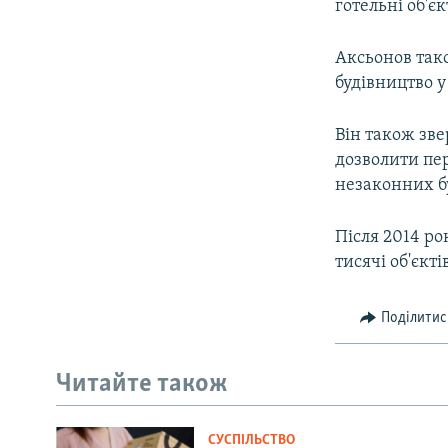
готельні об'єк
Аксьонов тако
будівництво у
Він також зве
дозволити пе
незаконних б
Після 2014 ро
тисячі об'єкті
Поділитис
Читайте також
СУСПІЛЬСТВО