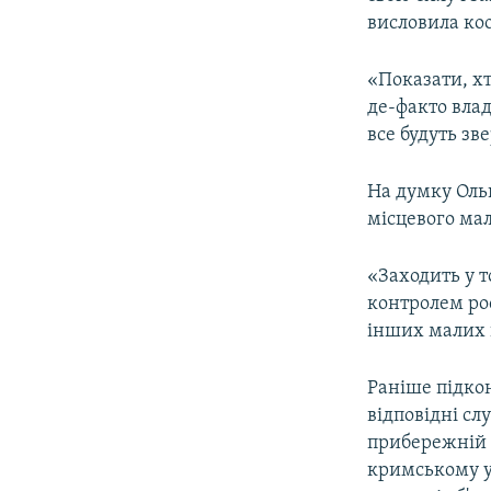
ВІДЕОУРОКИ «ELIFBE»
висловила ко
СВІДЧЕННЯ ОКУПАЦІЇ
«Показати, хт
УКРАЇНСЬКА ПРОБЛЕМА КРИМУ
де-факто влад
ІНФОГРАФІКА
все будуть зв
На думку Оль
місцевого мал
«Заходить у т
контролем рос
інших малих 
Раніше підко
відповідні сл
прибережній з
кримському уз