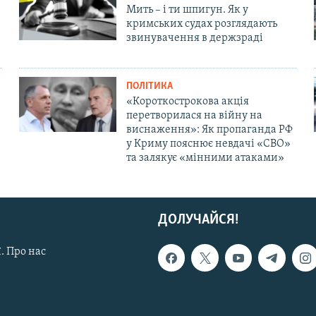
Мить – і ти шпигун. Як у
кримських судах розглядають
звинувачення в держзраді
ПОЛІТИКА
«Короткострокова акція
перетворилася на війну на
виснаження»: Як пропаганда РФ
у Криму пояснює невдачі «СВО»
та залякує «мінними атаками»
ДОЛУЧАЙСЯ!
. Про нас