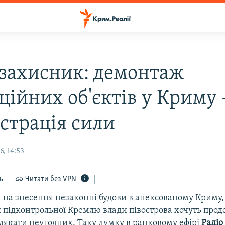
захисник: демонтаж
ційних об'єктів у Криму 
страція сили
, 14:53
ь
Читати без VPN
 на знесення незаконні будови в анексованому Криму,
 підконтрольної Кремлю влади півострова хочуть про
алякати неугодних. Таку думку в ранковому ефірі
Радіо