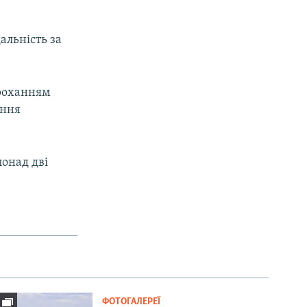
альність за
проханням
ення
понад дві
ФОТОГАЛЕРЕЇ