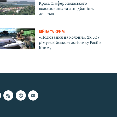
Краса Сімферопольського
водосховища та занедбаність
довкола
ВІЙНА ТА КРИМ
«Полювання на колони». Як ЗСУ
ріжуть військову логістику Росії в
Криму