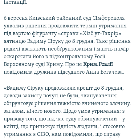
інстанції.
ВІДЕОУРОКИ «ELIFBE»
Русский
СВІДЧЕННЯ ОКУПАЦІЇ
6 вересня Київський районний суд Сімферополя
Qırımtatar
ухвалив рішення продовжити термін утримання
УКРАЇНСЬКА ПРОБЛЕМА КРИМУ
під вартою фігуранту «справи «Хізб ут-Тахрір»
ДОЛУЧАЙСЯ!
ІНФОГРАФІКА
ялтинцю Вадиму Сіруку до 8 грудня. Таке рішення
родичі вважають необґрунтованим і мають намір
оскаржити його в підконтрольному Росії
Верховному суді Криму. Про це
Крим.Реалії
Усі сайти RFE/RL
повідомила дружина підсудного Анна Богачова.
«Вадиму Сіруку продовжили арешт до 8 грудня,
доводи захисту почуті не були, звинувачення
обґрунтовує рішення тяжкістю вчиненого злочину,
загалом, нічого нового. Щодо умов утримання: з
приводу того, що під час суду обвинувачений – у
клітці, що принижує гідність людини, і стосовно
утримання в СІЗО, нам повідомили, що справу