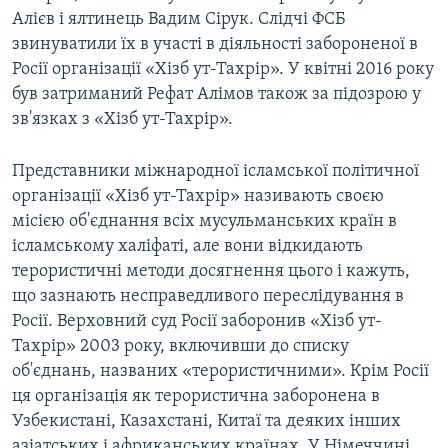
Алієв і ялтинець Вадим Сірук. Слідчі ФСБ
звинуватили їх в участі в діяльності забороненої в
Росії організації «Хізб ут-Тахрір». У квітні 2016 року
був затриманий Рефат Алімов також за підозрою у
зв'язках з «Хізб ут-Тахрір».
Представники міжнародної ісламської політичної
організації «Хізб ут-Тахрір» називають своєю
місією об'єднання всіх мусульманських країн в
ісламському халіфаті, але вони відкидають
терористичні методи досягнення цього і кажуть,
що зазнають несправедливого переслідування в
Росії. Верховний суд Росії заборонив «Хізб ут-
Тахрір» 2003 року, включивши до списку
об'єднань, названих «терористичними». Крім Росії
ця організація як терористична заборонена в
Узбекистані, Казахстані, Китаї та деяких інших
азіатських і африканських країнах. У Німеччині