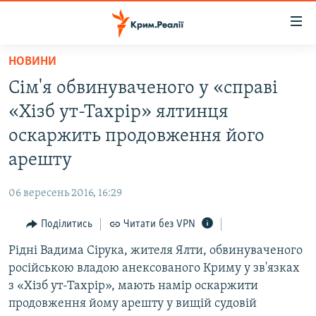
Доступність
посилання
Перейти
НОВИНИ
до
НОВИНИ
Сім'я обвинуваченого у «справі
основного
ВОДА.КРИМ
матеріалу
«Хізб ут-Тахрір» ялтинця
ВІДЕО ТА ФОТО
Перейти
оскаржить продовження його
до
ПОЛІТИКА
арешту
основної
БЛОГИ
навігації
06 вересень 2016, 16:29
Перейти
ПОГЛЯД
до
Поділитись
Читати без VPN
ІНТЕРВ'Ю
пошуку
Рідні Вадима Сірука, жителя Ялти, обвинуваченого
ВСЕ ЗА ДЕНЬ
російською владою анексованого Криму у зв'язках
СПЕЦПРОЕКТИ
з «Хізб ут-Тахрір», мають намір оскаржити
продовження йому арешту у вищій судовій
ЯК ОБІЙТИ БЛОКУВАННЯ
ДЕПОРТАЦІЯ