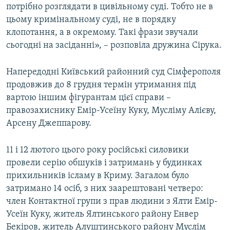
потрібно розглядати в цивільному суді. Тобто не в
цьому кримінальному суді, не в порядку
клопотання, а в окремому. Такі фрази звучали
сьогодні на засіданні», – розповіла дружина Сірука.
Напередодні Київський районний суд Сімферополя
продовжив до 8 грудня термін утримання під
вартою іншим фігурантам цієї справи –
правозахиснику Емір-Усеїну Куку, Мусліму Алієву,
Арсену Джеппарову.
11 і 12 лютого цього року російські силовики
провели серію обшуків і затримань у будинках
прихильників ісламу в Криму. Загалом було
затримано 14 осіб, з них заарештовані четверо:
член Контактної групи з прав людини з Ялти Емір-
Усеїн Куку, житель Ялтинського району Енвер
Бекіров, житель Алуштинського району Муслім