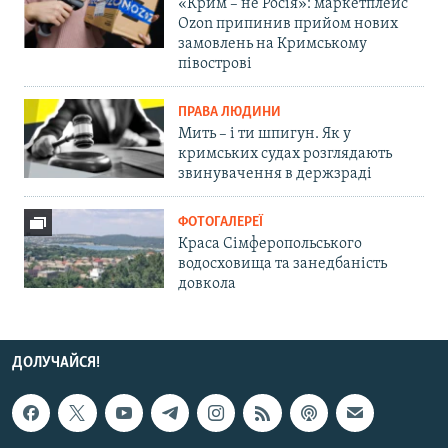
«Крим – не Росія»: маркетплейс
Ozon припинив прийом нових
замовлень на Кримському
півострові
ПРАВА ЛЮДИНИ
Мить – і ти шпигун. Як у
кримських судах розглядають
звинувачення в держзраді
ФОТОГАЛЕРЕЇ
Краса Сімферопольського
водосховища та занедбаність
довкола
ДОЛУЧАЙСЯ!