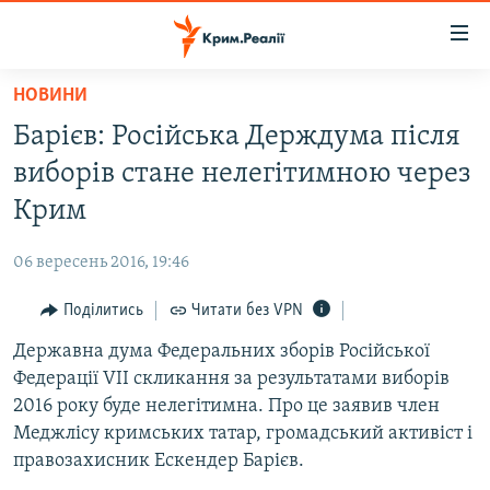
Доступність
посилання
Перейти
НОВИНИ
до
НОВИНИ
Барієв: Російська Держдума після
основного
ВОДА.КРИМ
матеріалу
виборів стане нелегітимною через
ВІДЕО ТА ФОТО
Перейти
Крим
до
ПОЛІТИКА
основної
06 вересень 2016, 19:46
БЛОГИ
навігації
Перейти
Поділитись
Читати без VPN
ПОГЛЯД
до
Державна дума Федеральних зборів Російської
ІНТЕРВ'Ю
пошуку
Федерації VII скликання за результатами виборів
ВСЕ ЗА ДЕНЬ
2016 року буде нелегітимна. Про це заявив член
СПЕЦПРОЕКТИ
Меджлісу кримських татар, громадський активіст і
правозахисник Ескендер Барієв.
ЯК ОБІЙТИ БЛОКУВАННЯ
ДЕПОРТАЦІЯ