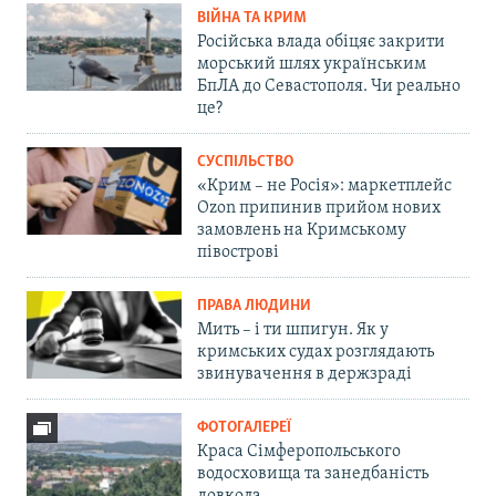
ВІЙНА ТА КРИМ
Російська влада обіцяє закрити
морський шлях українським
БпЛА до Севастополя. Чи реально
це?
СУСПІЛЬСТВО
«Крим – не Росія»: маркетплейс
Ozon припинив прийом нових
замовлень на Кримському
півострові
ПРАВА ЛЮДИНИ
Мить – і ти шпигун. Як у
кримських судах розглядають
звинувачення в держзраді
ФОТОГАЛЕРЕЇ
Краса Сімферопольського
водосховища та занедбаність
довкола