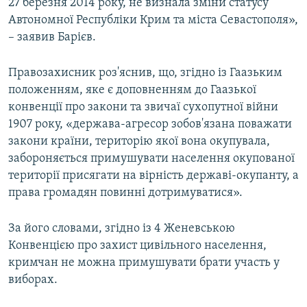
27 березня 2014 року, не визнала зміни статусу
Автономної Республіки Крим та міста Севастополя»,
– заявив Барієв.
Правозахисник роз'яснив, що, згідно із Гаазьким
положенням, яке є доповненням до Гаазької
конвенції про закони та звичаї сухопутної війни
1907 року, «держава-агресор зобов'язана поважати
закони країни, територію якої вона окупувала,
забороняється примушувати населення окупованої
території присягати на вірність державі-окупанту, а
права громадян повинні дотримуватися».
За його словами, згідно із 4 Женевською
Конвенцією про захист цивільного населення,
кримчан не можна примушувати брати участь у
виборах.