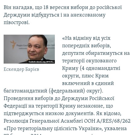
ВІДЕОУРОКИ «ELIFBE»
Він нагадав, що 18 вересня вибори до російської
Русский
Держдуми відбудуться і на анексованому
СВІДЧЕННЯ ОКУПАЦІЇ
Qırımtatar
півострові.
УКРАЇНСЬКА ПРОБЛЕМА КРИМУ
ДОЛУЧАЙСЯ!
«На відміну від усіх
ІНФОГРАФІКА
попередніх виборів,
депутати обиратимуться на
території окупованого
Усі сайти RFE/RL
Криму (4 одномандатні
Ескендер Барієв
округи, плюс Крим
включений в єдиний
багатомандатний (федеральний) округ).
Проведення виборів до Держдуми Російської
Федерації на території Криму незаконне, що
підтверджується низкою документів. Як відомо,
Резолюція Генеральної Асамблеї ООН A/RES/68/262
«Про територіальну цілісність України», ухвалена