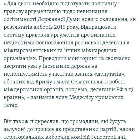
«Для цього необхідно підготувати політичну і
правову аргументацію щодо невизнання
легітимності Державної Думи нового скликання, як
результатів виборів 2016 року. Відпрацювати
систему правових аргументів про визнання
недійсними повноваження російської делегації в
міжпарламентських та інших міжнародних
організаціях. Проводити моніторинг та своєчасно
звертати увагу іноземних держав на
неприпустимість участі так званих «депутатів»,
обраних від Криму і міста Севастополя, в роботі
міждержавних органів, зокрема, делегацій РФ в ці
країни», – зазначив член Меджлісу кримських
татар.
Він також підкреслив, що громадяни, які будуть
залучені до процесу як представники партій, члени
територіальних виборчих комісій і спостерігачі,