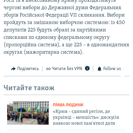
Росії та в анексованому Криму проходитимуть
чергові вибори до Державної думи Федеральних
зборів Російської Федерації VII скликання. Вибори
пройдуть за змішаною виборчою системою: із 450
депутатів 225 будуть обрані за партійними
списками по єдиному федеральному округу
(пропорційна система), а ще 225 – в одномандатних
округах (мажоритарна система).
Поділитись
Читати без VPN
Follow us
Читайте також
ПРАВА ЛЮДИНИ
«Крим – єдиний регіон, де
українці – меншість»: дискусія
навколо нової пам'ятної дати