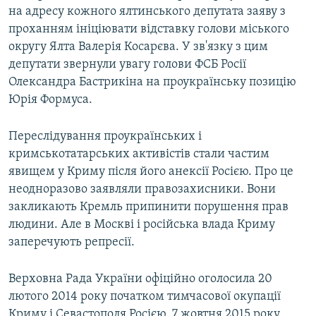
на адресу кожного ялтинського депутата заяву з
проханням ініціювати відставку голови міського
округу Ялта Валерія Косарєва. У зв'язку з цим
депутати звернули увагу голови ФСБ Росії
Олександра Бастрикіна на проукраїнську позицію
Юрія Формуса.
Переслідування проукраїнських і
кримськотатарських активістів стали частим
явищем у Криму після його анексії Росією. Про це
неодноразово заявляли правозахисники. Вони
закликають Кремль припинити порушення прав
людини. Але в Москві і російська влада Криму
заперечують репресії.
Верховна Рада України офіційно оголосила 20
лютого 2014 року початком тимчасової окупації
Криму і Севастополя Росією. 7 жовтня 2015 року