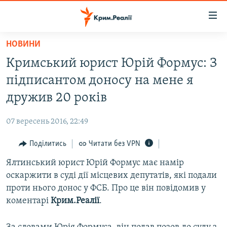
Доступність
посилання
Перейти
НОВИНИ
до
НОВИНИ
Кримський юрист Юрій Формус: З
основного
ВОДА.КРИМ
матеріалу
підписантом доносу на мене я
ВІДЕО ТА ФОТО
Перейти
дружив 20 років
до
ПОЛІТИКА
основної
07 вересень 2016, 22:49
БЛОГИ
навігації
Перейти
Поділитись
Читати без VPN
ПОГЛЯД
до
Ялтинський юрист Юрій Формус має намір
ІНТЕРВ'Ю
пошуку
оскаржити в суді дії місцевих депутатів, які подали
ВСЕ ЗА ДЕНЬ
проти нього донос у ФСБ. Про це він повідомив у
СПЕЦПРОЕКТИ
коментарі
Крим.Реалії
.
ЯК ОБІЙТИ БЛОКУВАННЯ
ДЕПОРТАЦІЯ