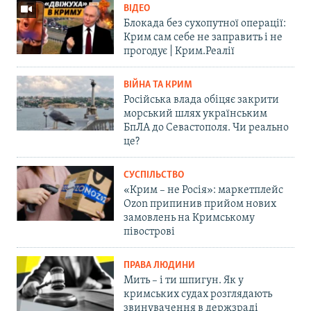
ВІДЕО
Блокада без сухопутної операції:
Крим сам себе не заправить і не
прогодує | Крим.Реалії
ВІЙНА ТА КРИМ
Російська влада обіцяє закрити
морський шлях українським
БпЛА до Севастополя. Чи реально
це?
СУСПІЛЬСТВО
«Крим – не Росія»: маркетплейс
Ozon припинив прийом нових
замовлень на Кримському
півострові
ПРАВА ЛЮДИНИ
Мить – і ти шпигун. Як у
кримських судах розглядають
звинувачення в держзраді