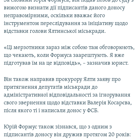
За словами Юрія Формуса, він подав позов до суду з
ВІДЕОУРОКИ «ELIFBE»
вимогою визнати дії підписантів даного доносу
Русский
неправомірними, оскільки вважає його
СВІДЧЕННЯ ОКУПАЦІЇ
Qırımtatar
інструментом переслідування за ініціативу щодо
УКРАЇНСЬКА ПРОБЛЕМА КРИМУ
відставки голови Ялтинської міськради.
ДОЛУЧАЙСЯ!
ІНФОГРАФІКА
«Ці мерзотники зараз між собою там обговорюють,
що чекають, коли Формуса заарештують. Я вже
підготував їм на це відповідь», – зазначив юрист.
Усі сайти RFE/RL
Він також направив прокурору Ялти заяву про
притягнення депутатів міськради до
адміністративної відповідальності за ігнорування
свого звернення щодо відставки Валерія Косарєва,
після якого ті і написали донос у ФСБ.
Юрій Формус також зізнався, що з одним з
підписантів доносу він дружив протягом 20 років: