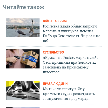
Читайте також
ВІЙНА ТА КРИМ
Російська влада обіцяє закрити
морський шлях українським
БпЛА до Севастополя. Чи реально
це?
СУСПІЛЬСТВО
«Крим – не Росія»: маркетплейс
Ozon припинив прийом нових
замовлень на Кримському
півострові
ПРАВА ЛЮДИНИ
Мить – і ти шпигун. Як у
кримських судах розглядають
звинувачення в держзраді