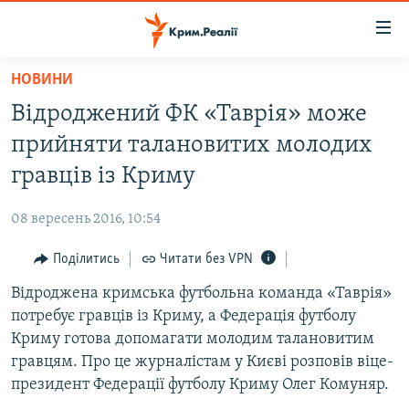
Доступність
посилання
Перейти
НОВИНИ
до
НОВИНИ
Відроджений ФК «Таврія» може
основного
ВОДА.КРИМ
матеріалу
прийняти талановитих молодих
ВІДЕО ТА ФОТО
Перейти
гравців із Криму
до
ПОЛІТИКА
основної
08 вересень 2016, 10:54
БЛОГИ
навігації
Перейти
Поділитись
Читати без VPN
ПОГЛЯД
до
Відроджена кримська футбольна команда «Таврія»
ІНТЕРВ'Ю
пошуку
потребує гравців із Криму, а Федерація футболу
ВСЕ ЗА ДЕНЬ
Криму готова допомагати молодим талановитим
СПЕЦПРОЕКТИ
гравцям. Про це журналістам у Києві розповів віце-
президент Федерації футболу Криму Олег Комуняр.
ЯК ОБІЙТИ БЛОКУВАННЯ
ДЕПОРТАЦІЯ