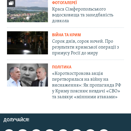
ФОТОГАЛЕРЕЇ
Краса Сімферопольського
водосховища та занедбаність
довкола
ВІЙНА ТА КРИМ
Сорок днів, сорок ночей. Про
результати кримської операції з
примусу Росії до миру
ПОЛІТИКА
«Короткострокова акція
перетворилася на війну на
виснаження»: Як пропаганда РФ
у Криму пояснює невдачі «СВО»
та залякує «мінними атаками»
ДОЛУЧАЙСЯ!