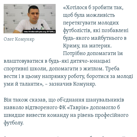
ВІДЕОУРОКИ «ELIFBE»
«Хотілося б зробити так,
Русский
щоб була можливість
СВІДЧЕННЯ ОКУПАЦІЇ
Qırımtatar
перетягувати молодих
УКРАЇНСЬКА ПРОБЛЕМА КРИМУ
футболістів, які позбавлені
будь-якого майбутнього в
ДОЛУЧАЙСЯ!
ІНФОГРАФІКА
Олег Комуняр
Криму, на материк.
Потрібно допомагати їм
влаштовуватися в будь-які дитячо-юнацькі
Усі сайти RFE/RL
спортивні школи, допомагати з житлом. Треба
вести і в цьому напрямку роботу, боротися за молоді
уми й таланти», – зазначив Комуняр.
Він також сказав, що об'єднання шанувальників
навколо відтвореного ФК «Таврія» допомогло б
швидше вивести команду на рівень професійного
футболу.