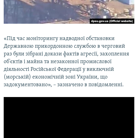
«Під час моніторингу надводної обстановки
Державною прикордонною службою в черговий
раз були зібрані докази фактів агресії, захоплення
об'єктів і майна та незаконної промислової
діяльності Російської Федерації у виключній
(морській) економічній зоні України, що
задокументовано», – зазначено в повідомленні.