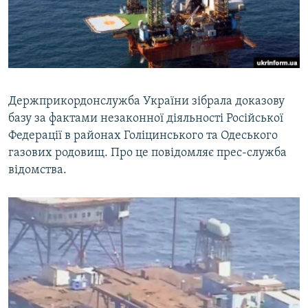
ВІДЕОУРОКИ «ELIFBE»
Русский
СВІДЧЕННЯ ОКУПАЦІЇ
Qırımtatar
УКРАЇНСЬКА ПРОБЛЕМА КРИМУ
ДОЛУЧАЙСЯ!
ІНФОГРАФІКА
Держприкордонслужба України зібрала доказову
базу за фактами незаконної діяльності Російської
Федерації в районах Голіцинського та Одеського
Усі сайти RFE/RL
газових родовищ. Про це повідомляє прес-служба
відомства.