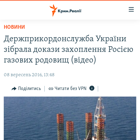
Доступність
посилання
Перейти
НОВИНИ
до
НОВИНИ
Держприкордонслужба України
основного
ВОДА.КРИМ
матеріалу
зібрала докази захоплення Росією
ВІДЕО ТА ФОТО
Перейти
газових родовищ (відео)
до
ПОЛІТИКА
основної
08 вересень 2016, 13:48
БЛОГИ
навігації
Перейти
Поділитись
Читати без VPN
ПОГЛЯД
до
ІНТЕРВ'Ю
пошуку
ВСЕ ЗА ДЕНЬ
СПЕЦПРОЕКТИ
ЯК ОБІЙТИ БЛОКУВАННЯ
ДЕПОРТАЦІЯ