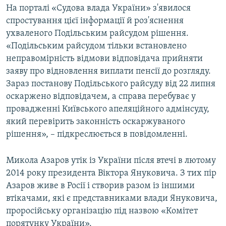
На порталі «Судова влада України» з'явилося
спростування цієї інформації й роз'яснення
ухваленого Подільським райсудом рішення.
«Подільським райсудом тільки встановлено
неправомірність відмови відповідача прийняти
заяву про відновлення виплати пенсії до розгляду.
Зараз постанову Подільського райсуду від 22 липня
оскаржено відповідачем, а справа перебуває у
провадженні Київського апеляційного адмінсуду,
який перевірить законність оскаржуваного
рішення», – підкреслюється в повідомленні.
Микола Азаров утік із України після втечі в лютому
2014 року президента Віктора Януковича. З тих пір
Азаров живе в Росії і створив разом із іншими
втікачами, які є представниками влади Януковича,
проросійську організацію під назвою «Комітет
порятунку України».