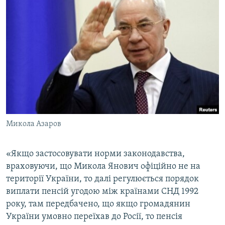
ВІДЕОУРОКИ «ELIFBE»
Русский
СВІДЧЕННЯ ОКУПАЦІЇ
Qırımtatar
УКРАЇНСЬКА ПРОБЛЕМА КРИМУ
ДОЛУЧАЙСЯ!
ІНФОГРАФІКА
Усі сайти RFE/RL
Микола Азаров
«Якщо застосовувати норми законодавства,
враховуючи, що Микола Янович офіційно не на
території України, то далі регулюється порядок
виплати пенсій угодою між країнами СНД 1992
року, там передбачено, що якщо громадянин
України умовно переїхав до Росії, то пенсія