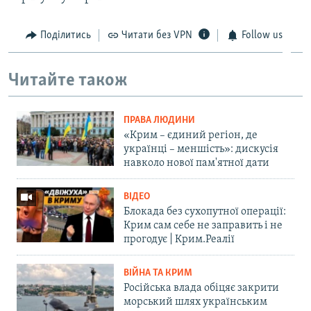
Поділитись
Читати без VPN
Follow us
Читайте також
ПРАВА ЛЮДИНИ
«Крим – єдиний регіон, де
українці – меншість»: дискусія
навколо нової пам'ятної дати
ВІДЕО
Блокада без сухопутної операції:
Крим сам себе не заправить і не
прогодує | Крим.Реалії
ВІЙНА ТА КРИМ
Російська влада обіцяє закрити
морський шлях українським