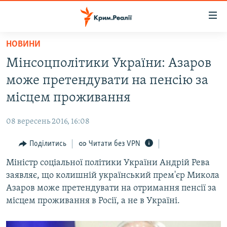
Доступність
посилання
Перейти
НОВИНИ
до
НОВИНИ
Мінсоцполітики України: Азаров
основного
ВОДА.КРИМ
матеріалу
може претендувати на пенсію за
ВІДЕО ТА ФОТО
Перейти
місцем проживання
до
ПОЛІТИКА
основної
08 вересень 2016, 16:08
БЛОГИ
навігації
Перейти
Поділитись
Читати без VPN
ПОГЛЯД
до
Міністр соціальної політики України Андрій Рева
ІНТЕРВ'Ю
пошуку
заявляє, що колишній український прем'єр Микола
ВСЕ ЗА ДЕНЬ
Азаров може претендувати на отримання пенсії за
СПЕЦПРОЕКТИ
місцем проживання в Росії, а не в Україні.
ЯК ОБІЙТИ БЛОКУВАННЯ
ДЕПОРТАЦІЯ