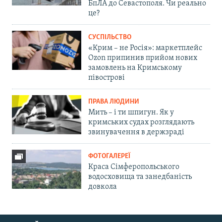
БпЛА до Севастополя. Чи реально
це?
СУСПІЛЬСТВО
«Крим – не Росія»: маркетплейс
Ozon припинив прийом нових
замовлень на Кримському
півострові
ПРАВА ЛЮДИНИ
Мить – і ти шпигун. Як у
кримських судах розглядають
звинувачення в держзраді
ФОТОГАЛЕРЕЇ
Краса Сімферопольського
водосховища та занедбаність
довкола