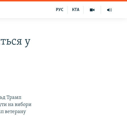
РУС
КТА
ться у
льд Трамп
ути на вибори
мп ветерану