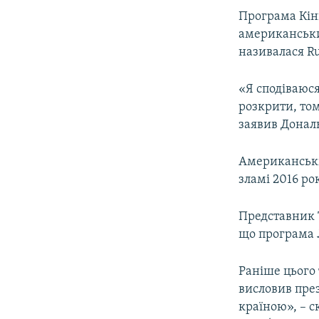
ВІДЕОУРОКИ «ELIFBE»
Програма Кінг
СВІДЧЕННЯ ОКУПАЦІЇ
американським
називалася Rus
УКРАЇНСЬКА ПРОБЛЕМА КРИМУ
ІНФОГРАФІКА
«Я сподіваюся
розкрити, том
заявив Донал
Американські
зламі 2016 ро
Представник 
що програма Л
Раніше цього
висловив пре
країною», – с