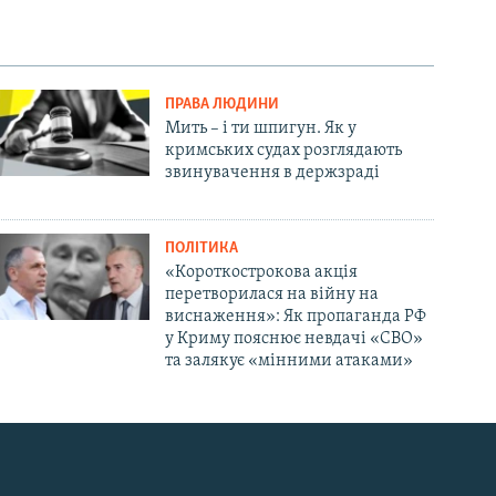
ПРАВА ЛЮДИНИ
Мить – і ти шпигун. Як у
кримських судах розглядають
звинувачення в держзраді
ПОЛІТИКА
«Короткострокова акція
перетворилася на війну на
виснаження»: Як пропаганда РФ
у Криму пояснює невдачі «СВО»
та залякує «мінними атаками»