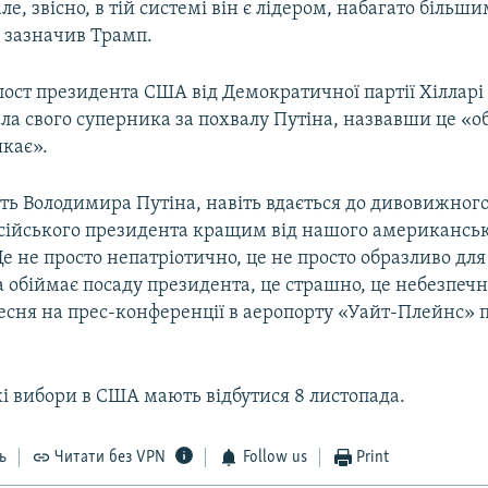
але, звісно, в тій системі він є лідером, набагато більш
– зазначив Трамп.
ост президента США від Демократичної партії Хілларі
ла свого суперника за похвалу Путіна, назвавши це «о
якає».
ть Володимира Путіна, навіть вдається до дивовижного
осійського президента кращим від нашого американсь
е не просто непатріотично, це не просто образливо для
 обіймає посаду президента, це страшно, це небезпечн
есня на прес-конференції в аеропорту «Уайт-Плейнс» 
і вибори в США мають відбутися 8 листопада.
ь
Читати без VPN
Follow us
Print