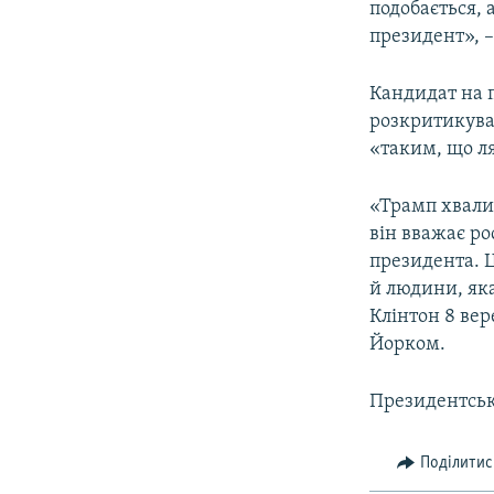
подобається, 
президент», 
Кандидат на п
розкритикува
«таким, що л
«Трамп хвали
він вважає р
президента. Ц
й людини, яка
Клінтон 8 вер
Йорком.
Президентськ
Поділитис