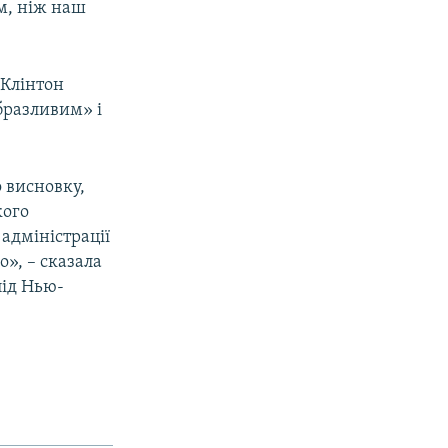
им, ніж наш
 Клінтон
бразливим» і
 висновку,
кого
 адміністрації
о», – сказала
під Нью-