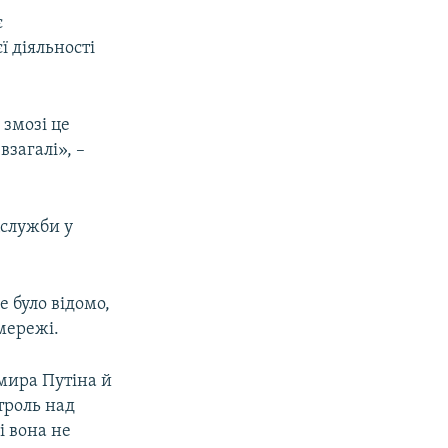
є
ї діяльності
 змозі це
загалі», –
цслужби у
 було відомо,
мережі.
мира Путіна й
троль над
і вона не