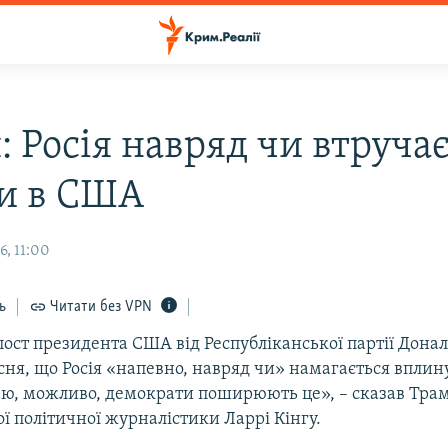
 Росія навряд чи втручає
и в США
6, 11:00
ь
Читати без VPN
пост президента США від Республіканської партії Дона
сня, що Росія «напевно, навряд чи» намагається вплин
ю, можливо, демократи поширюють це», – сказав Тра
 політичної журналістики Ларрі Кінгу.