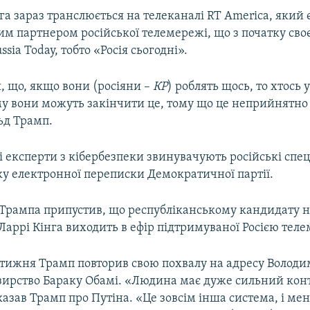
а зараз транслюється на телеканалі RT America, який 
 партнером російської телемережі, що з початку своє
sia Today, тобто «Росія сьогодні».
, що, якщо вони (росіяни –
КР
) роблять щось, то хтось у
у вони можуть закінчити це, тому що це неприйнятно в
ьд Трамп.
 експерти з кібербезпеки звинувачують російські спе
ку електронної переписки Демократичної партії.
Трампа припустив, що республіканському кандидату не
аррі Кінга виходить в ефір підтримуваної Росією теле
 тижня Трамп повторив свою похвалу на адресу Володи
зирство Бараку Обамі. «Людина має дуже сильний кон
казав Трамп про Путіна. «Це зовсім інша система, і мен