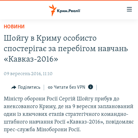
Доступність
посилання
Перейти
НОВИНИ
до
НОВИНИ
Шойгу в Криму особисто
основного
ВОДА.КРИМ
матеріалу
спостерігає за перебігом навчань
ВІДЕО ТА ФОТО
Перейти
«Кавказ-2016»
до
ПОЛІТИКА
основної
09 вересень 2016, 11:10
БЛОГИ
навігації
Перейти
Поділитись
Читати без VPN
ПОГЛЯД
до
Міністр оборони Росії Сергій Шойгу прибув до
ІНТЕРВ'Ю
пошуку
анексованого Криму, де на 9 вересня запланований
ВСЕ ЗА ДЕНЬ
один із ключових етапів стратегічного командно-
СПЕЦПРОЕКТИ
штабного навчання Росії «Кавказ-2016», повідомляє
прес-служба Міноборони Росії.
ЯК ОБІЙТИ БЛОКУВАННЯ
ДЕПОРТАЦІЯ