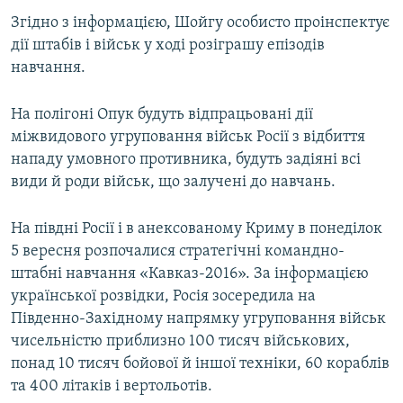
ВІДЕОУРОКИ «ELIFBE»
Згідно з інформацією, Шойгу особисто проінспектує
Русский
дії штабів і військ у ході розіграшу епізодів
СВІДЧЕННЯ ОКУПАЦІЇ
Qırımtatar
навчання.
УКРАЇНСЬКА ПРОБЛЕМА КРИМУ
ДОЛУЧАЙСЯ!
На полігоні Опук будуть відпрацьовані дії
ІНФОГРАФІКА
міжвидового угруповання військ Росії з відбиття
нападу умовного противника, будуть задіяні всі
види й роди військ, що залучені до навчань.
Усі сайти RFE/RL
На півдні Росії і в анексованому Криму в понеділок
5 вересня розпочалися стратегічні командно-
штабні навчання «Кавказ-2016». За інформацією
української розвідки, Росія зосередила на
Південно-Західному напрямку угруповання військ
чисельністю приблизно 100 тисяч військових,
понад 10 тисяч бойової й іншої техніки, 60 кораблів
та 400 літаків і вертольотів.