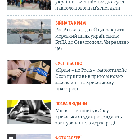
українці – меншість»: дискусія
навколо нової пам'ятної дати
ВІЙНА ТА КРИМ
Російська влада обіцяє закрити
морський шлях українським
БпЛА до Севастополя. Чи реально
це?
СУСПІЛЬСТВО
«Крим – не Росія»: маркетплейс
Ozon припинив прийом нових
замовлень на Кримському
півострові
ПРАВА ЛЮДИНИ
Мить – і ти шпигун. Як у
кримських судах розглядають
звинувачення в держзраді
ФОТОГАЛЕРЕЇ