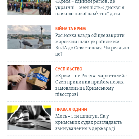
«Крим – єдиний регіон, де
українці – меншість»: дискусія
навколо нової пам'ятної дати
ВІЙНА ТА КРИМ
Російська влада обіцяє закрити
морський шлях українським
БпЛА до Севастополя. Чи реально
це?
СУСПІЛЬСТВО
«Крим – не Росія»: маркетплейс
Ozon припинив прийом нових
замовлень на Кримському
півострові
ПРАВА ЛЮДИНИ
Мить – і ти шпигун. Як у
кримських судах розглядають
звинувачення в держзраді