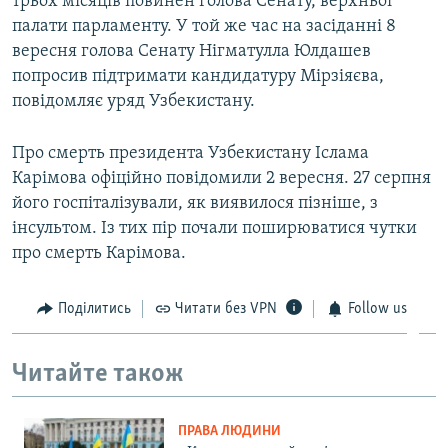
трьох місяців повинен голова Сенату, верхньої
палати парламенту. У той же час на засіданні 8
вересня голова Сенату Нігматулла Юлдашев
попросив підтримати кандидатуру Мірзіяєва,
повідомляє уряд Узбекистану.
Про смерть президента Узбекистану Іслама
Карімова офіційно повідомили 2 вересня. 27 серпня
його госпіталізували, як виявилося пізніше, з
інсультом. Із тих пір почали поширюватися чутки
про смерть Карімова.
Поділитись
Читати без VPN
Follow us
Читайте також
ПРАВА ЛЮДИНИ