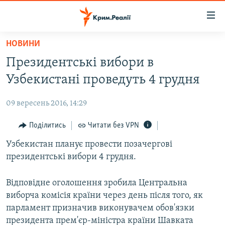
Доступність
посилання
Перейти
НОВИНИ
до
НОВИНИ
Президентські вибори в
основного
ВОДА.КРИМ
матеріалу
Узбекистані проведуть 4 грудня
ВІДЕО ТА ФОТО
Перейти
до
09 вересень 2016, 14:29
ПОЛІТИКА
основної
БЛОГИ
Поділитись
Читати без VPN
навігації
Перейти
ПОГЛЯД
Узбекистан планує провести позачергові
до
президентські вибори 4 грудня.
ІНТЕРВ'Ю
пошуку
ВСЕ ЗА ДЕНЬ
Відповідне оголошення зробила Центральна
виборча комісія країни через день після того, як
СПЕЦПРОЕКТИ
парламент призначив виконувачем обов'язки
ЯК ОБІЙТИ БЛОКУВАННЯ
ДЕПОРТАЦІЯ
президента прем'єр-міністра країни Шавката