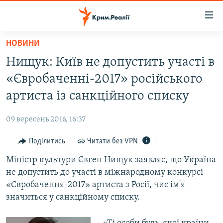
Доступність
посилання
Перейти
НОВИНИ
до
НОВИНИ
Нищук: Київ не допустить участі в
основного
ВОДА.КРИМ
матеріалу
«Євробаченні-2017» російського
ВІДЕО ТА ФОТО
Перейти
артиста із санкційного списку
до
ПОЛІТИКА
основної
09 вересень 2016, 16:37
БЛОГИ
навігації
Перейти
Поділитись
Читати без VPN
ПОГЛЯД
до
Міністр культури Євген Нищук заявляє, що Україна
ІНТЕРВ'Ю
пошуку
не допустить до участі в міжнародному конкурсі
ВСЕ ЗА ДЕНЬ
«Євробачення-2017» артиста з Росії, чиє ім'я
СПЕЦПРОЕКТИ
значиться у санкційному списку.
ЯК ОБІЙТИ БЛОКУВАННЯ
ДЕПОРТАЦІЯ