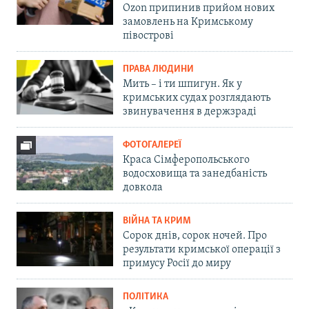
Ozon припинив прийом нових
замовлень на Кримському
півострові
ПРАВА ЛЮДИНИ
Мить – і ти шпигун. Як у
кримських судах розглядають
звинувачення в держзраді
ФОТОГАЛЕРЕЇ
Краса Сімферопольського
водосховища та занедбаність
довкола
ВІЙНА ТА КРИМ
Сорок днів, сорок ночей. Про
результати кримської операції з
примусу Росії до миру
ПОЛІТИКА