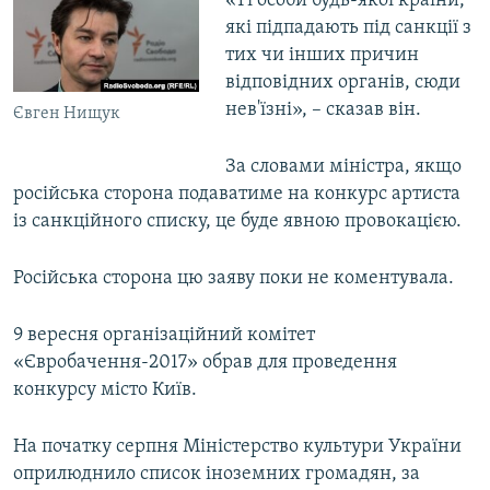
«Ті особи будь-якої країни,
ВІДЕОУРОКИ «ELIFBE»
які підпадають під санкції з
Русский
тих чи інших причин
СВІДЧЕННЯ ОКУПАЦІЇ
Qırımtatar
відповідних органів, сюди
УКРАЇНСЬКА ПРОБЛЕМА КРИМУ
нев'їзні», – сказав він.
Євген Нищук
ДОЛУЧАЙСЯ!
ІНФОГРАФІКА
За словами міністра, якщо
російська сторона подаватиме на конкурс артиста
із санкційного списку, це буде явною провокацією.
Усі сайти RFE/RL
Російська сторона цю заяву поки не коментувала.
9 вересня організаційний комітет
«Євробачення-2017» обрав для проведення
конкурсу місто Київ.
На початку серпня Міністерство культури України
оприлюднило список іноземних громадян, за