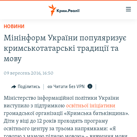
Доступність
посилання
Перейти
НОВИНИ
до
НОВИНИ
Мінінформ України популяризує
основного
ВОДА.КРИМ
матеріалу
кримськотатарські традиції та
ВІДЕО ТА ФОТО
Перейти
мову
до
ПОЛІТИКА
основної
09 вересень 2016, 16:50
БЛОГИ
навігації
Перейти
Поділитись
Читати без VPN
ПОГЛЯД
до
Міністерство інформаційної політики України
ІНТЕРВ'Ю
пошуку
виступило з підтримкою
освітньої ініціативи
ВСЕ ЗА ДЕНЬ
громадської організації «Кримська батьківщина».
СПЕЦПРОЕКТИ
Діти у віці до 12 років проходять програму
освітнього центру за трьома напрямками: «Я
ЯК ОБІЙТИ БЛОКУВАННЯ
ДЕПОРТАЦІЯ
говорю з мамою рідною мовою» – вивчення мови,