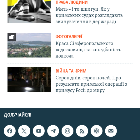
ПРАВА ЛЮДИНИ
Мить – і ти шпигун. Як у
кримських судах розглядають
звинувачення в держзраді
ФОТОГАЛЕРЕЇ
Краса Сімферопольського
водосховища та занедбаність
довкола
ВІЙНА ТА КРИМ
Сорок днів, сорок ночей. Про
результати кримської операції з
примусу Росії до миру
ДОЛУЧАЙСЯ!