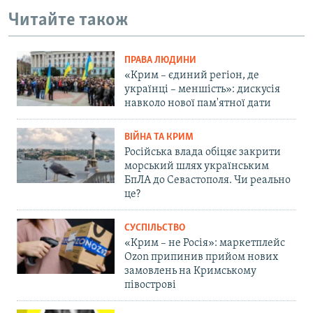
Читайте також
ПРАВА ЛЮДИНИ
«Крим – єдиний регіон, де
українці – меншість»: дискусія
навколо нової пам'ятної дати
ВІЙНА ТА КРИМ
Російська влада обіцяє закрити
морський шлях українським
БпЛА до Севастополя. Чи реально
це?
СУСПІЛЬСТВО
«Крим – не Росія»: маркетплейс
Ozon припинив прийом нових
замовлень на Кримському
півострові