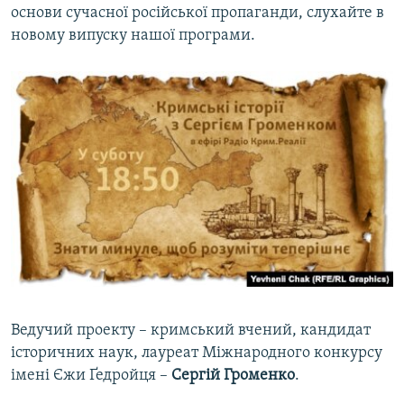
основи сучасної російської пропаганди, слухайте в
ВІДЕОУРОКИ «ELIFBE»
Русский
новому випуску нашої програми.
СВІДЧЕННЯ ОКУПАЦІЇ
Qırımtatar
УКРАЇНСЬКА ПРОБЛЕМА КРИМУ
ДОЛУЧАЙСЯ!
ІНФОГРАФІКА
Усі сайти RFE/RL
Ведучий проекту – кримський вчений, кандидат
історичних наук, лауреат Міжнародного конкурсу
імені Єжи Ґедройця –
Сергій Громенко
.