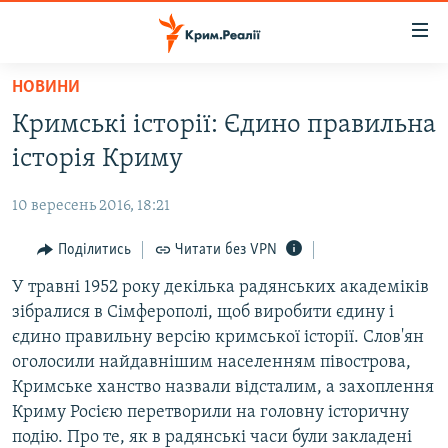
Доступність
посилання
Перейти
НОВИНИ
до
НОВИНИ
Кримські історії: Єдино правильна
основного
ВОДА.КРИМ
матеріалу
історія Криму
ВІДЕО ТА ФОТО
Перейти
до
10 вересень 2016, 18:21
ПОЛІТИКА
основної
БЛОГИ
Поділитись
Читати без VPN
навігації
Перейти
ПОГЛЯД
У травні 1952 року декілька радянських академіків
до
зібралися в Сімферополі, щоб виробити єдину і
ІНТЕРВ'Ю
пошуку
єдино правильну версію кримської історії. Слов'ян
ВСЕ ЗА ДЕНЬ
оголосили найдавнішим населенням півострова,
Кримське ханство назвали відсталим, а захоплення
СПЕЦПРОЕКТИ
Криму Росією перетворили на головну історичну
ЯК ОБІЙТИ БЛОКУВАННЯ
ДЕПОРТАЦІЯ
подію. Про те, як в радянські часи були закладені