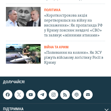
ПОЛІТИКА
«Короткострокова акція
перетворилася на війну на
виснаження»: Як пропаганда РФ
у Криму пояснює невдачі «СВО»
та залякує «мінними атаками»
ВІЙНА ТА КРИМ
«Полювання на колони». Як ЗСУ
ріжуть військову логістику Росії в
Криму
ДОЛУЧАЙСЯ!
ПІДТРИМКА