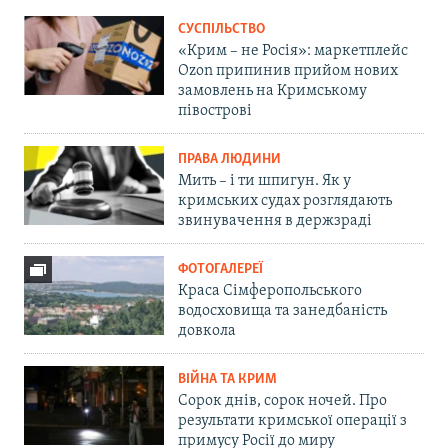
СУСПІЛЬСТВО
«Крим – не Росія»: маркетплейс
Ozon припинив прийом нових
замовлень на Кримському
півострові
ПРАВА ЛЮДИНИ
Мить – і ти шпигун. Як у
кримських судах розглядають
звинувачення в держзраді
ФОТОГАЛЕРЕЇ
Краса Сімферопольського
водосховища та занедбаність
довкола
ВІЙНА ТА КРИМ
Сорок днів, сорок ночей. Про
результати кримської операції з
примусу Росії до миру