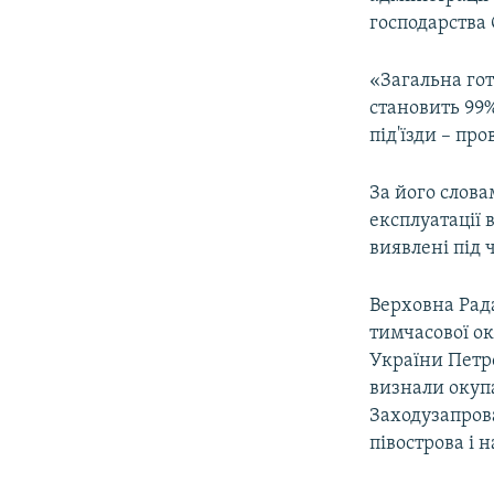
ВІДЕОУРОКИ «ELIFBE»
господарства 
СВІДЧЕННЯ ОКУПАЦІЇ
«Загальна гот
УКРАЇНСЬКА ПРОБЛЕМА КРИМУ
становить 99
ІНФОГРАФІКА
під'їзди – пр
За його слова
експлуатації 
виявлені під 
Верховна Рада
тимчасової ок
України Петр
визнали окупа
Заходузапров
півострова і 