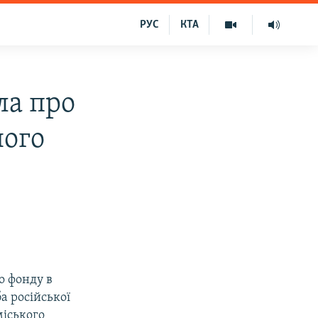
РУС
КТА
ла про
ного
о фонду в
а російської
міського