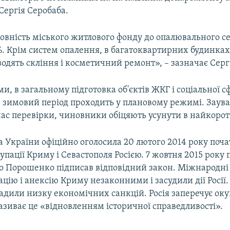
Сергія Серобаба.
овність міського житлового фонду до опалювального с
%. Крім систем опалення, в багатоквартирних будинках
оводять скління і косметичний ремонт», – зазначає Серг
ми, в загальному підготовка об'єктів ЖКГ і соціальної с
в зимовий період проходить у плановому режимі. Заув
час перевірки, чиновники обіцяють усунути в найкоро
 України офіційно оголосила 20 лютого 2014 року поч
упації Криму і Севастополя Росією. 7 жовтня 2015 року
о Порошенко підписав відповідний закон. Міжнародні 
цію і анексію Криму незаконними і засудили дії Росії.
адили низку економічних санкцій. Росія заперечує ок
називає це «відновленням історичної справедливості».