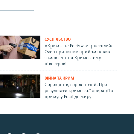
СУСПІЛЬСТВО
«Крим – не Росія»: маркетплейс
Ozon припинив прийом нових
замовлень на Кримському
півострові
ВІЙНА ТА КРИМ
Сорок днів, сорок ночей. Про
результати кримської операції з
примусу Росії до миру