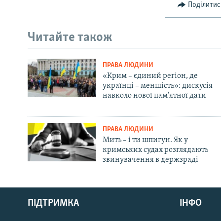
Поділитис
Читайте також
ПРАВА ЛЮДИНИ
«Крим – єдиний регіон, де
українці – меншість»: дискусія
навколо нової пам'ятної дати
ПРАВА ЛЮДИНИ
Мить – і ти шпигун. Як у
кримських судах розглядають
звинувачення в держзраді
Русский
Qırımtatar
ПІДТРИМКА
ІНФО