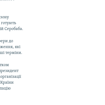
езону
 готують
ій Серобаба.
фери до
аження, які
тші терміни.
атком
 президент
організації
 Країни
упацію