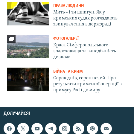
ПРАВА ЛЮДИНИ
Мить – і ти шпигун. Як у
кримських судах розглядають
звинувачення в держзраді
ФОТОГАЛЕРЕЇ
Краса Сімферопольського
водосховища та занедбаність
довкола
ВІЙНА ТА КРИМ
Сорок днів, сорок ночей. Про
результати кримської операції з
примусу Росії до миру
ДОЛУЧАЙСЯ!