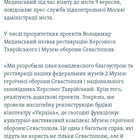
Мединський під час візиту до міста 9 вересня,
ВІДЕОУРОКИ «ELIFBE»
повідомляє прес-служба підконтрольної Москві
Русский
СВІДЧЕННЯ ОКУПАЦІЇ
адміністрації міста.
Qırımtatar
УКРАЇНСЬКА ПРОБЛЕМА КРИМУ
У числі пріоритетних проектів Володимир
ДОЛУЧАЙСЯ!
ІНФОГРАФІКА
Мединський назвав реставрацію Херсонеса
Таврійського і Музею оборони Севастополя.
«Ми розробили план комплексного благоустрою та
Усі сайти RFE/RL
реставрації наших федеральних музеїв 2 Музею
героїчної оборони Севастополя і національного
заповідника Херсонес Таврійський. Крім того,
реалізують додаткові проекти. Зокрема, ми
провели масштабну реконструкцію будівлі
кінотеатру «Україна», де сьогодні функціонує
культурно-виставковий комплекс Музею героїчної
оборони Севастополя. Це одна з багатьох справ, які
підуть на користь не тільки Севастополю, але й