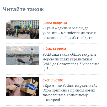
Читайте також
ПРАВА ЛЮДИНИ
«Крим – єдиний регіон, де
українці – меншість»: дискусія
навколо нової пам'ятної дати
ВІЙНА ТА КРИМ
Російська влада обіцяє закрити
морський шлях українським
БпЛА до Севастополя. Чи реально
це?
СУСПІЛЬСТВО
«Крим – не Росія»: маркетплейс
Ozon припинив прийом нових
замовлень на Кримському
півострові