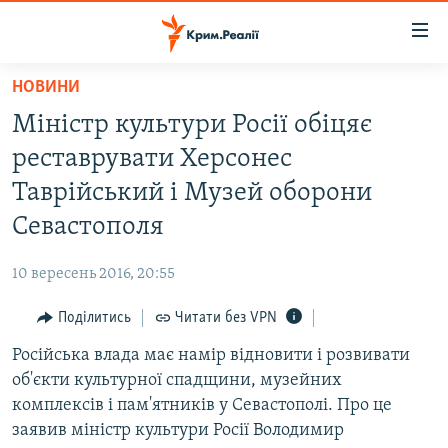
Доступність
посилання
Перейти
НОВИНИ
до
НОВИНИ
Міністр культури Росії обіцяє
основного
ВОДА.КРИМ
матеріалу
реставрувати Херсонес
ВІДЕО ТА ФОТО
Перейти
Таврійський і Музей оборони
до
ПОЛІТИКА
Севастополя
основної
БЛОГИ
навігації
10 вересень 2016, 20:55
Перейти
ПОГЛЯД
до
Поділитись
Читати без VPN
ІНТЕРВ'Ю
пошуку
Російська влада має намір відновити і розвивати
ВСЕ ЗА ДЕНЬ
об'єкти культурної спадщини, музейних
СПЕЦПРОЕКТИ
комплексів і пам'ятників у Севастополі. Про це
заявив міністр культури Росії Володимир
ЯК ОБІЙТИ БЛОКУВАННЯ
ДЕПОРТАЦІЯ