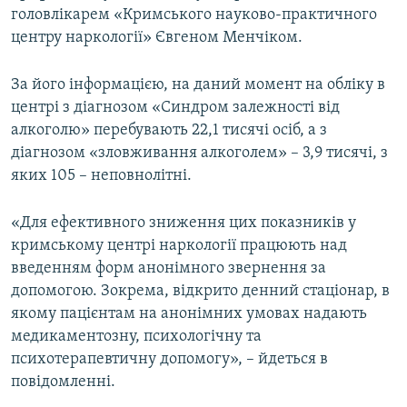
головлікарем «Кримського науково-практичного
ВІДЕОУРОКИ «ELIFBE»
Русский
центру наркології» Євгеном Менчіком.
СВІДЧЕННЯ ОКУПАЦІЇ
Qırımtatar
УКРАЇНСЬКА ПРОБЛЕМА КРИМУ
За його інформацією, на даний момент на обліку в
центрі з діагнозом «Синдром залежності від
ДОЛУЧАЙСЯ!
ІНФОГРАФІКА
алкоголю» перебувають 22,1 тисячі осіб, а з
діагнозом «зловживання алкоголем» – 3,9 тисячі, з
яких 105 – неповнолітні.
Усі сайти RFE/RL
«Для ефективного зниження цих показників у
кримському центрі наркології працюють над
введенням форм анонімного звернення за
допомогою. Зокрема, відкрито денний стаціонар, в
якому пацієнтам на анонімних умовах надають
медикаментозну, психологічну та
психотерапевтичну допомогу», – йдеться в
повідомленні.