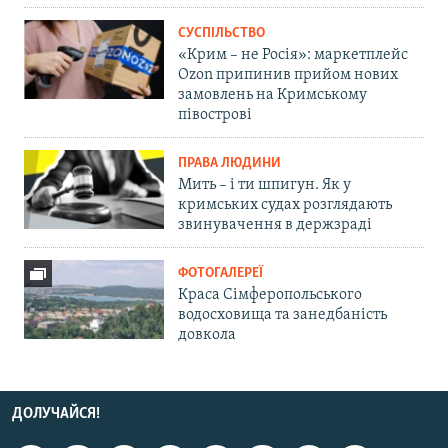
СУСПІЛЬСТВО
«Крим – не Росія»: маркетплейс
Ozon припинив прийом нових
замовлень на Кримському
півострові
ПРАВА ЛЮДИНИ
Мить – і ти шпигун. Як у
кримських судах розглядають
звинувачення в держзраді
ФОТОГАЛЕРЕЇ
Краса Сімферопольського
водосховища та занедбаність
довкола
ДОЛУЧАЙСЯ!