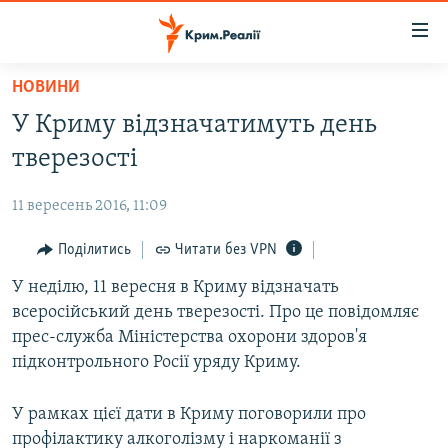
Доступність
посилання
Перейти
НОВИНИ
до
НОВИНИ
У Криму відзначатимуть день
основного
ВОДА.КРИМ
матеріалу
тверезості
ВІДЕО ТА ФОТО
Перейти
до
11 вересень 2016, 11:09
ПОЛІТИКА
основної
БЛОГИ
Поділитись
Читати без VPN
навігації
Перейти
ПОГЛЯД
У неділю, 11 вересня в Криму відзначать
до
всеросійський день тверезості. Про це повідомляє
ІНТЕРВ'Ю
пошуку
прес-служба Міністерства охорони здоров'я
ВСЕ ЗА ДЕНЬ
підконтрольного Росії уряду Криму.
СПЕЦПРОЕКТИ
У рамках цієї дати в Криму поговорили про
ЯК ОБІЙТИ БЛОКУВАННЯ
ДЕПОРТАЦІЯ
профілактику алкоголізму і наркоманії з