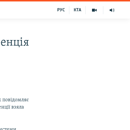
РУС
КТА
ренція
Як повідомляє
нції взяла
системи