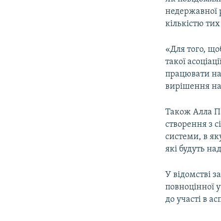
ВІДЕОУРОКИ «ELIFBE»
недержавної ре
СВІДЧЕННЯ ОКУПАЦІЇ
кількістю тих
УКРАЇНСЬКА ПРОБЛЕМА КРИМУ
«Для того, що
ІНФОГРАФІКА
такої асоціац
працювати над
вирішення на
Також Алла П
створення з с
системи, в як
які будуть на
У відомстві з
повноцінної у
до участі в а