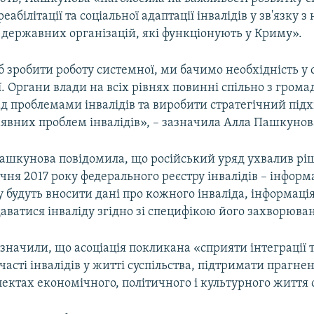
абілітації та соціальної адаптації інвалідів у зв'язку 
 державних організацій, які функціонують у Криму».
б зробити роботу системної, ми бачимо необхідність у 
ії. Органи влади на всіх рівнях повинні спільно з гром
 проблемами інвалідів та виробити стратегічний підх
явних проблем інвалідів», – зазначила Алла Пашкунов
ашкунова повідомила, що російський уряд ухвалив рі
ічня 2017 року федерального реєстру інвалідів – інформ
у будуть вносити дані про кожного інваліда, інформація
даватися інваліду згідно зі специфікою його захворюва
азначили, що асоціація покликана «сприяти інтеграції 
часті інвалідів у житті суспільства, підтримати прагнен
спектах економічного, політичного і культурного життя 