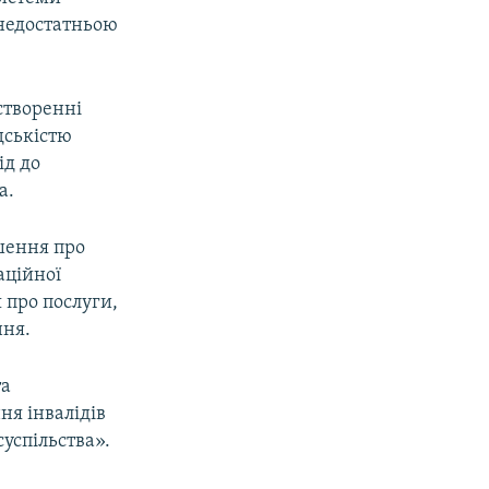
з недостатньою
створенні
адськістю
ід до
а.
шення про
аційної
 про послуги,
ння.
та
ня інвалідів
суспільства».