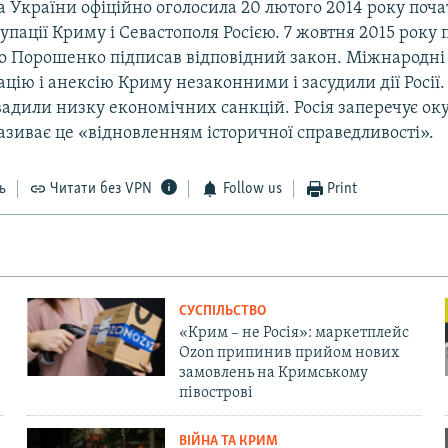
 України офіційно оголосила 20 лютого 2014 року поч
упації Криму і Севастополя Росією. 7 жовтня 2015 року
о Порошенко підписав відповідний закон. Міжнародні 
цію і анексію Криму незаконними і засудили дії Росії.
вадили низку економічних санкцій. Росія заперечує ок
називає це «відновленням історичної справедливості».
ь
Читати без VPN
Follow us
Print
СУСПІЛЬСТВО
«Крим – не Росія»: маркетплейс
Ozon припинив прийом нових
замовлень на Кримському
півострові
ВІЙНА ТА КРИМ