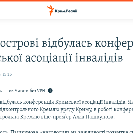
вострові відбулась конфе
кої асоціації інвалідів
, 13:15
ь
Читати без VPN
 відбулась конференція Кримської асоціації інвалідів. 
підконтрольного Кремлю уряду Криму, в роботі конфере
нтрольна Кремлю віце-прем'єр Алла Пашкунова.
ють, Пашкунова «наголосила на важливості розвитку 