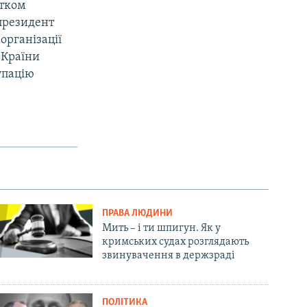
атком
 президент
організації
 Країни
упацію
ПРАВА ЛЮДИНИ
Мить – і ти шпигун. Як у
кримських судах розглядають
звинувачення в держзраді
ПОЛІТИКА