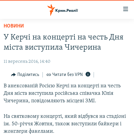
Доступність
посилання
Перейти
НОВИНИ
до
НОВИНИ
У Керчі на концерті на честь Дня
основного
ВОДА.КРИМ
матеріалу
міста виступила Чичерина
ВІДЕО ТА ФОТО
Перейти
до
11 вересень 2016, 14:40
ПОЛІТИКА
основної
БЛОГИ
Поділитись
Читати без VPN
навігації
Перейти
ПОГЛЯД
В анексованій Росією Керчі на концерті на честь
до
Дня міста виступила російська співачка Юлія
ІНТЕРВ'Ю
пошуку
Чичерина, повідомляють місцеві ЗМІ.
ВСЕ ЗА ДЕНЬ
На святковому концерті, який відбувся на стадіоні
СПЕЦПРОЕКТИ
ім. 50-річчя Жовтня, також виступили байкери і
ЯК ОБІЙТИ БЛОКУВАННЯ
ДЕПОРТАЦІЯ
жонглери факелами.