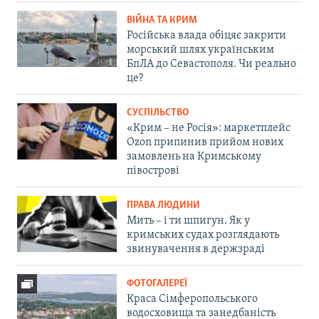
ВІЙНА ТА КРИМ
Російська влада обіцяє закрити
морський шлях українським
БпЛА до Севастополя. Чи реально
це?
СУСПІЛЬСТВО
«Крим – не Росія»: маркетплейс
Ozon припинив прийом нових
замовлень на Кримському
півострові
ПРАВА ЛЮДИНИ
Мить – і ти шпигун. Як у
кримських судах розглядають
звинувачення в держзраді
ФОТОГАЛЕРЕЇ
Краса Сімферопольського
водосховища та занедбаність