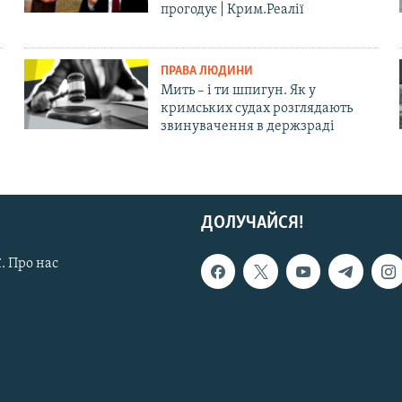
прогодує | Крим.Реалії
ПРАВА ЛЮДИНИ
Мить – і ти шпигун. Як у
кримських судах розглядають
звинувачення в держзраді
ДОЛУЧАЙСЯ!
. Про нас