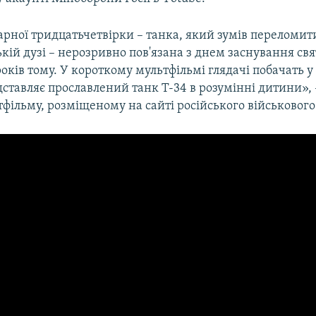
рної тридцатьчетвірки – танка, який зумів переломити
ькій дузі – нерозривно пов'язана з днем заснування св
років тому. У короткому мультфільмі глядачі побачать у
дставляє прославлений танк Т-34 в розумінні дитини», 
тфільму, розміщеному на сайті російського військового