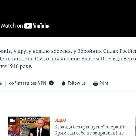
оків, у другу неділю вересня, у Збройних Силах Російс
День танкіста. Свято призначене Указом Президії Верх
пня 1946 року.
ь
Читати без VPN
Follow us
Print
ВІДЕО
Блокада без сухопутної операції:
Крим сам себе не заправить і не