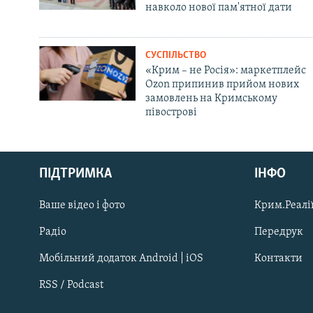
навколо нової пам'ятної дати
СУСПІЛЬСТВО
«Крим – не Росія»: маркетплейс
Ozon припинив прийом нових
замовлень на Кримському
півострові
Русский
Qırımtatar
ПІДТРИМКА
ІНФО
Ваше відео і фото
Крим.Реалії
ДОЛУЧАЙСЯ!
Радіо
Передрук
Мобільний додаток Android | iOS
Контакти
RSS / Podcast
Усі сайти RFE/RL