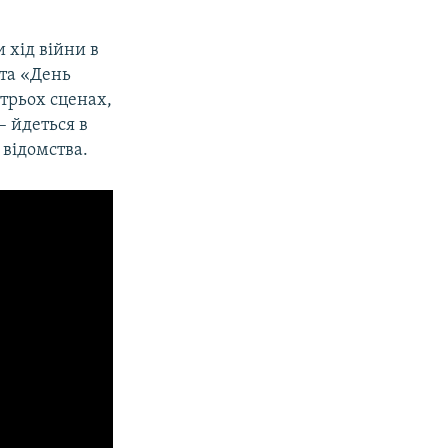
 хід війни в
ята «День
 трьох сценах,
– йдеться в
 відомства.