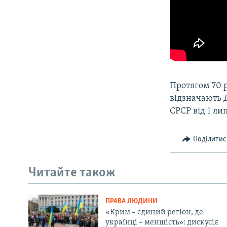
Протягом 70 р
відзначають 
СРСР від 1 ли
Поділитис
Читайте також
ПРАВА ЛЮДИНИ
«Крим – єдиний регіон, де
українці – меншість»: дискусія