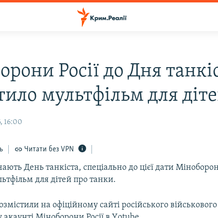
орони Росії до Дня танкі
тило мультфільм для діт
, 16:00
ь
Читати без VPN
ачають День танкіста, спеціально до цієї дати Міноборон
ьтфільм для дітей про танки.
змістили на офіційному сайті російського військового 
 акаунті Міноборони Росії в Yоtube.