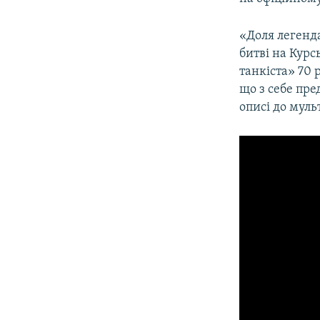
ВІДЕОУРОКИ «ELIFBE»
СВІДЧЕННЯ ОКУПАЦІЇ
«Доля легенда
битві на Курс
УКРАЇНСЬКА ПРОБЛЕМА КРИМУ
танкіста» 70 
ІНФОГРАФІКА
що з себе пре
описі до муль