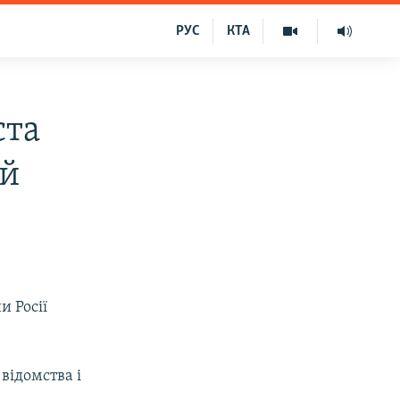
РУС
КТА
ста
ей
и Росії
відомства і