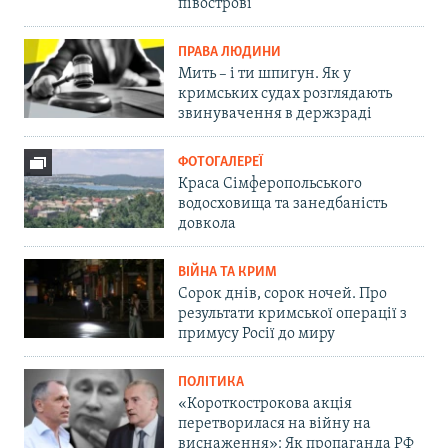
півострові
ПРАВА ЛЮДИНИ
Мить – і ти шпигун. Як у
кримських судах розглядають
звинувачення в держзраді
ФОТОГАЛЕРЕЇ
Краса Сімферопольського
водосховища та занедбаність
довкола
ВІЙНА ТА КРИМ
Сорок днів, сорок ночей. Про
результати кримської операції з
примусу Росії до миру
ПОЛІТИКА
«Короткострокова акція
перетворилася на війну на
виснаження»: Як пропаганда РФ