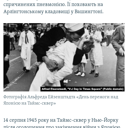
спричинених пневмонією. Її поховають на
ВІДЕОУРОКИ «ELIFBE»
Русский
Арлінгтонському кладовищі у Вашингтоні.
СВІДЧЕННЯ ОКУПАЦІЇ
Qırımtatar
УКРАЇНСЬКА ПРОБЛЕМА КРИМУ
ДОЛУЧАЙСЯ!
ІНФОГРАФІКА
Усі сайти RFE/RL
Фотографія Альфреда Ейзенштадта «День перемоги над
Японією на Таймс-сквер»
14 серпня 1945 року на Таймс-сквер у Нью-Йорку
після оголошення про закінчення війни з Японією