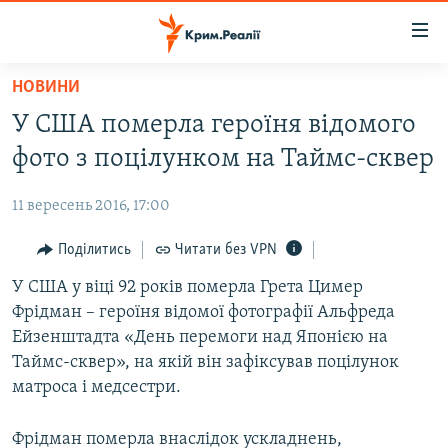
Доступність
посилання
Перейти
НОВИНИ
до
НОВИНИ
У США померла героїня відомого
основного
ВОДА.КРИМ
матеріалу
фото з поцілунком на Таймс-сквер
ВІДЕО ТА ФОТО
Перейти
до
11 вересень 2016, 17:00
ПОЛІТИКА
основної
БЛОГИ
Поділитись
Читати без VPN
навігації
Перейти
ПОГЛЯД
У США у віці 92 років померла Грета Цимер
до
Фрідман – героїня відомої фотографії Альфреда
ІНТЕРВ'Ю
пошуку
Ейзенштадта «День перемоги над Японією на
ВСЕ ЗА ДЕНЬ
Таймс-сквер», на якій він зафіксував поцілунок
матроса і медсестри.
СПЕЦПРОЕКТИ
ЯК ОБІЙТИ БЛОКУВАННЯ
ДЕПОРТАЦІЯ
Фрідман померла внаслідок ускладнень,