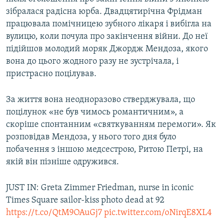
зібралася радісна юрба. Двадцятирічна Фрідман
працювала помічницею зубного лікаря і вибігла на
вулицю, коли почула про закінчення війни. До неї
підійшов молодий моряк Джордж Мендоза, якого
вона до цього жодного разу не зустрічала, і
пристрасно поцілував.
За життя вона неодноразово стверджувала, що
поцілунок «не був чимось романтичним», а
скоріше спонтанним «святкуванням перемоги». Як
розповідав Мендоза, у нього того дня було
побачення з іншою медсестрою, Ритою Петрі, на
якій він пізніше одружився.
JUST IN: Greta Zimmer Friedman, nurse in iconic
Times Square sailor-kiss photo dead at 92
https://t.co/QtM9OAuGj7
pic.twitter.com/oNirqE8XL4