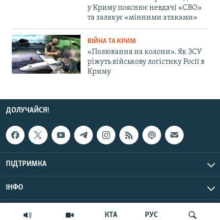
у Криму пояснює невдачі «СВО»
та залякує «мінними атаками»
ВІЙНА ТА КРИМ
«Полювання на колони». Як ЗСУ
ріжуть військову логістику Росії в
Криму
ДОЛУЧАЙСЯ!
ПІДТРИМКА
ІНФО
© Крим.Реалії, 2026 | Усі права застережено.
КТА
РУС