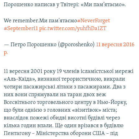
Порошенко написав у Твітері: «Ми пам’ятаємо».
We remember.Ми пам'ятаємо
#NeverForget
#September11
pic.twitter.com/yuhfhDa1ZT
— Петро Порошенко (@poroshenko)
11 вересня 2016
р.
11 вересня 2001 року 19 членів ісламістської мережі
«Аль-Каїда», визнаної терористичною, викрали
чотири пасажирські літаки з пасажирами. Два з
них вони спрямували на таран двох веж
Всесвітнього торговельного центру в Нью-Йорку,
що були однією з головних «візитівок» міста;
внаслідок пожежі обидві висотні будівлі через
кілька годин впали. Ще один врізався в будівлю
Пентагону – Міністерства оборони США – під