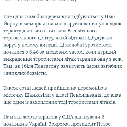
Іще одна жалобна церемонія відбувається у Нью-
Йорку, в меморіалі на місці зруйнованих унаслідок
теракту двох висотних веж Всесвітнього
торговельного центру, який відтоді відбудували
поруч у новому вигляді. Ці жалобні урочистості
почалися о 8.46 за місцевим часом, коли перший
викрадений терористами літак таранив одну з веж.
Там, як і біля Пентагону, зачитують імена загиблих
і зниклих безвісти.
Також сотні людей прийшли на церемонію в
містечку Шанксвіллі у штаті Пенсильванія, де впав
іще один із захоплених тоді терористами літаків.
Пам’ять жертв терактів у США вшанували й
політики в Україні. Зокрема, президент Петро