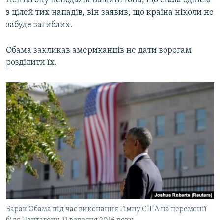
Пентагону неподалік Вашингтона, що стала однією
ВІДЕОУРОКИ «ELIFBE»
з цілей тих нападів, він заявив, що країна ніколи не
Русский
забуде загиблих.
СВІДЧЕННЯ ОКУПАЦІЇ
Qırımtatar
УКРАЇНСЬКА ПРОБЛЕМА КРИМУ
Обама закликав американців не дати ворогам
ДОЛУЧАЙСЯ!
розділити їх.
ІНФОГРАФІКА
Усі сайти RFE/RL
Барак Обама під час виконання Гімну США на церемонії
біля Пентагону, 11 вересня 2016 року