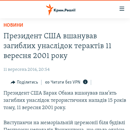
Доступність
посилання
Перейти
НОВИНИ
до
НОВИНИ
Президент США вшанував
основного
ВОДА.КРИМ
матеріалу
загиблих унаслідок терактів 11
ВІДЕО ТА ФОТО
Перейти
вересня 2001 року
до
ПОЛІТИКА
основної
11 вересень 2016, 20:54
БЛОГИ
навігації
Перейти
Поділитись
Читати без VPN
ПОГЛЯД
до
Президент США Барак Обама вшанував пам’ять
ІНТЕРВ'Ю
пошуку
загиблих унаслідок терористичних нападів 15 років
ВСЕ ЗА ДЕНЬ
тому, 11 вересня 2001 року.
СПЕЦПРОЕКТИ
Виступаючи на меморіальній церемонії біля будівлі
ЯК ОБІЙТИ БЛОКУВАННЯ
ДЕПОРТАЦІЯ