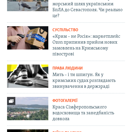
морський шлях українським
БпЛА до Севастополя. Чи реально
це?
СУСПІЛЬСТВО
«Крим – не Росія»: маркетплейс
Ozon припинив прийом нових
замовлень на Кримському
півострові
ПРАВА ЛЮДИНИ
Мить – і ти шпигун. Як у
кримських судах розглядають
звинувачення в держзраді
ФОТОГАЛЕРЕЇ
Краса Сімферопольського
водосховища та занедбаність
довкола