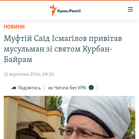
Доступність
посилання
Перейти
НОВИНИ
до
НОВИНИ
Муфтій Саїд Ісмагілов привітав
основного
ВОДА.КРИМ
матеріалу
мусульман зі святом Курбан-
ВІДЕО ТА ФОТО
Перейти
Байрам
до
ПОЛІТИКА
основної
12 вересень 2016, 08:24
БЛОГИ
навігації
Перейти
Поділитись
Читати без VPN
ПОГЛЯД
до
ІНТЕРВ'Ю
пошуку
ВСЕ ЗА ДЕНЬ
СПЕЦПРОЕКТИ
ЯК ОБІЙТИ БЛОКУВАННЯ
ДЕПОРТАЦІЯ