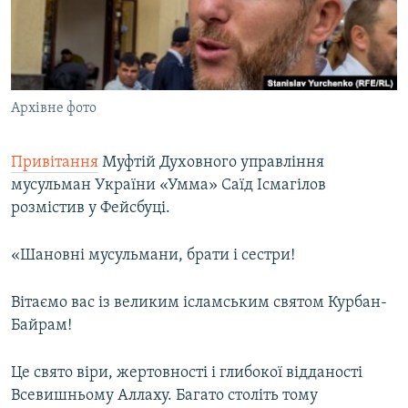
ВІДЕОУРОКИ «ELIFBE»
Русский
СВІДЧЕННЯ ОКУПАЦІЇ
Qırımtatar
УКРАЇНСЬКА ПРОБЛЕМА КРИМУ
Архівне фото
ДОЛУЧАЙСЯ!
ІНФОГРАФІКА
Привітання
Муфтій Духовного управління
мусульман України «Умма» Саїд Ісмагілов
Усі сайти RFE/RL
розмістив у Фейсбуці.
​«Шановні мусульмани, брати і сестри!
Вітаємо вас із великим ісламським святом Курбан-
Байрам!
Це свято віри, жертовності і глибокої відданості
Всевишньому Аллаху. Багато століть тому