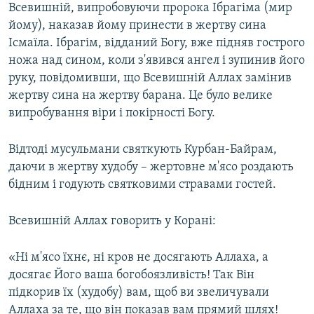
Всевишній, випробовуючи пророка Ібрагіма (мир
йому), наказав йому принести в жертву сина
Ісмаїла. Ібрагім, відданий Богу, вже підняв гострого
ножа над сином, коли з'явився ангел і зупинив його
руку, повідомивши, що Всевишній Аллах замінив
жертву сина на жертву барана. Це було велике
випробування віри і покірності Богу.
Відтоді мусульмани святкують Курбан-Байрам,
даючи в жертву худобу – жертовне м'ясо роздають
бідним і годують святковими стравами гостей.
Всевишній Аллах говорить у Корані:
«Ні м'ясо їхнє, ні кров не досягають Аллаха, а
досягає Його ваша богобоязливість! Так Він
підкорив їх (худобу) вам, щоб ви звеличували
Аллаха за те, що він показав вам прямий шлях!