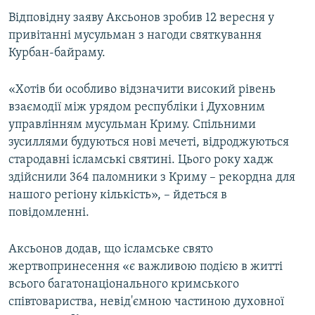
ВІДЕОУРОКИ «ELIFBE»
Відповідну заяву Аксьонов зробив 12 вересня у
Русский
привітанні мусульман з нагоди святкування
СВІДЧЕННЯ ОКУПАЦІЇ
Qırımtatar
Курбан-байраму.
УКРАЇНСЬКА ПРОБЛЕМА КРИМУ
ДОЛУЧАЙСЯ!
«Хотів би особливо відзначити високий рівень
ІНФОГРАФІКА
взаємодії між урядом республіки і Духовним
управлінням мусульман Криму. Спільними
зусиллями будуються нові мечеті, відроджуються
Усі сайти RFE/RL
стародавні ісламські святині. Цього року хадж
здійснили 364 паломники з Криму – рекордна для
нашого регіону кількість», – йдеться в
повідомленні.
Аксьонов додав, що ісламське свято
жертвопринесення «є важливою подією в житті
всього багатонаціонального кримського
співтовариства, невід'ємною частиною духовної