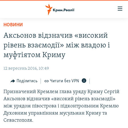
Доступність
посилання
Перейти
НОВИНИ
до
НОВИНИ
Аксьонов відзначив «високий
основного
ВОДА.КРИМ
матеріалу
рівень взаємодії» між владою і
ВІДЕО ТА ФОТО
Перейти
муфтіятом Криму
до
ПОЛІТИКА
основної
12 вересень 2016, 10:49
БЛОГИ
навігації
Перейти
Поділитись
Читати без VPN
ПОГЛЯД
до
Призначений Кремлем глава уряду Криму Сергій
ІНТЕРВ'Ю
пошуку
Аксьонов відзначив «високий рівень взаємодії»
ВСЕ ЗА ДЕНЬ
між урядом півострова і підконтрольним Кремлю
СПЕЦПРОЕКТИ
Духовним управлінням мусульман Криму та
Севастополя.
ЯК ОБІЙТИ БЛОКУВАННЯ
ДЕПОРТАЦІЯ