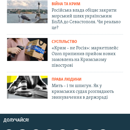
ВІЙНА ТА КРИМ
Російська влада обіцяє закрити
морський шлях українським
БпЛА до Севастополя. Чи реально
це?
СУСПІЛЬСТВО
«Крим – не Росія»: маркетплейс
Ozon припинив прийом нових
замовлень на Кримському
півострові
ПРАВА ЛЮДИНИ
Мить – і ти шпигун. Як у
кримських судах розглядають
звинувачення в держзраді
ДОЛУЧАЙСЯ!