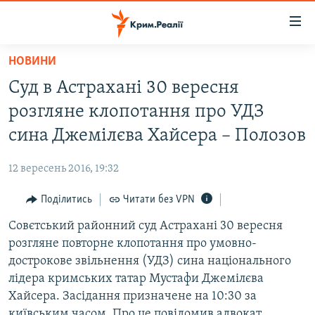
Доступність
посилання
Перейти
НОВИНИ
до
НОВИНИ
Суд в Астрахані 30 вересня
основного
ВОДА.КРИМ
матеріалу
розгляне клопотання про УДЗ
ВІДЕО ТА ФОТО
Перейти
сина Джемілєва Хайсера – Полозов
до
ПОЛІТИКА
основної
12 вересень 2016, 19:32
БЛОГИ
навігації
Перейти
Поділитись
Читати без VPN
ПОГЛЯД
до
Совєтський районний суд Астрахані 30 вересня
ІНТЕРВ'Ю
пошуку
розгляне повторне клопотання про умовно-
ВСЕ ЗА ДЕНЬ
дострокове звільнення (УДЗ) сина національного
СПЕЦПРОЕКТИ
лідера кримських татар Мустафи Джемілєва
Хайсера. Засідання призначене на 10:30 за
ЯК ОБІЙТИ БЛОКУВАННЯ
ДЕПОРТАЦІЯ
київським часом. Про це повідомив адвокат