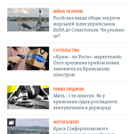
ВІЙНА ТА КРИМ
Російська влада обіцяє закрити
морський шлях українським
БпЛА до Севастополя. Чи реально
це?
СУСПІЛЬСТВО
«Крим – не Росія»: маркетплейс
Ozon припинив прийом нових
замовлень на Кримському
півострові
ПРАВА ЛЮДИНИ
Мить – і ти шпигун. Як у
кримських судах розглядають
звинувачення в держзраді
ФОТОГАЛЕРЕЇ
Краса Сімферопольського