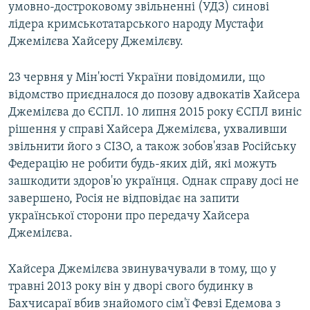
умовно-достроковому звільненні (УДЗ) синові
лідера кримськотатарського народу Мустафи
Джемілєва Хайсеру Джемілєву.
23 червня у Мін'юсті України повідомили, що
відомство приєдналося до позову адвокатів Хайсера
Джемілєва до ЄСПЛ. 10 липня 2015 року ЄСПЛ виніс
рішення у справі Хайсера Джемілєва, ухваливши
звільнити його з СІЗО, а також зобов'язав Російську
Федерацію не робити будь-яких дій, які можуть
зашкодити здоров'ю українця. Однак справу досі не
завершено, Росія не відповідає на запити
української сторони про передачу Хайсера
Джемілєва.
Хайсера Джемілєва звинувачували в тому, що у
травні 2013 року він у дворі свого будинку в
Бахчисараї вбив знайомого сім'ї Февзі Едемова з