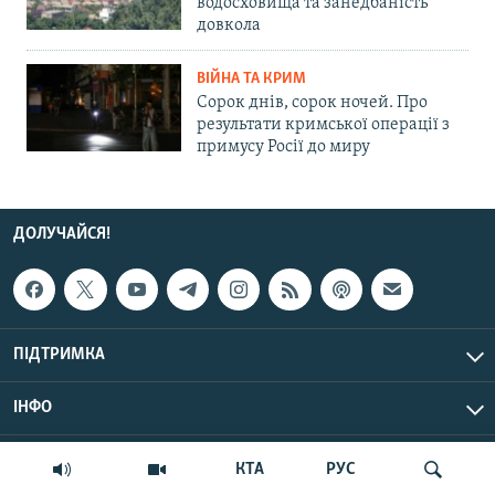
водосховища та занедбаність
довкола
ВІЙНА ТА КРИМ
Сорок днів, сорок ночей. Про
результати кримської операції з
примусу Росії до миру
ДОЛУЧАЙСЯ!
ПІДТРИМКА
ІНФО
© Крим.Реалії, 2026 | Усі права застережено.
КТА
РУС