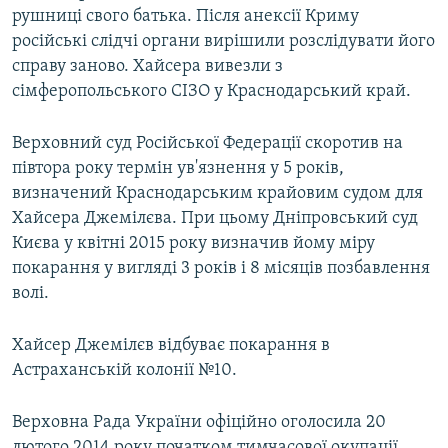
рушниці свого батька. Після анексії Криму
російські слідчі органи вирішили розслідувати його
справу заново. Хайсера вивезли з
сімферопольського СІЗО у Краснодарський край.
Верховний суд Російської Федерації скоротив на
півтора року термін ув'язнення у 5 років,
визначений Краснодарським крайовим судом для
Хайсера Джемілєва. При цьому Дніпровський суд
Києва у квітні 2015 року визначив йому міру
покарання у вигляді 3 років і 8 місяців позбавлення
волі.
Хайсер Джемілєв відбуває покарання в
Астраханській колонії №10.
Верховна Рада України офіційно оголосила 20
лютого 2014 року початком тимчасової окупації