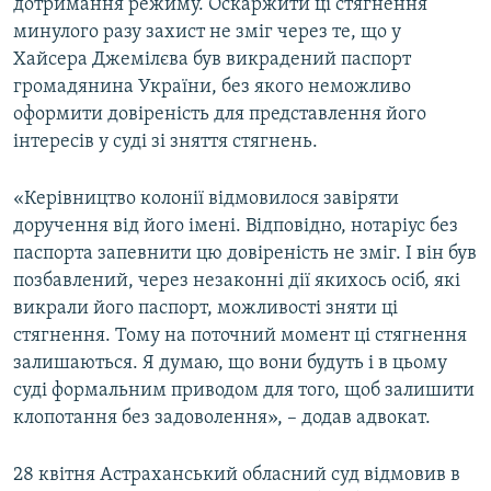
дотримання режиму. Оскаржити ці стягнення
минулого разу захист не зміг через те, що у
Хайсера Джемілєва був викрадений паспорт
громадянина України, без якого неможливо
оформити довіреність для представлення його
інтересів у суді зі зняття стягнень.
«Керівництво колонії відмовилося завіряти
доручення від його імені. Відповідно, нотаріус без
паспорта запевнити цю довіреність не зміг. І він був
позбавлений, через незаконні дії якихось осіб, які
викрали його паспорт, можливості зняти ці
стягнення. Тому на поточний момент ці стягнення
залишаються. Я думаю, що вони будуть і в цьому
суді формальним приводом для того, щоб залишити
клопотання без задоволення», – додав адвокат.
28 квітня Астраханський обласний суд відмовив в