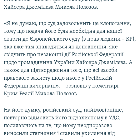
ВІДЕОУРОКИ «ELIFBE»
Хайсера Джемілєва Микола Полозов.
Русский
СВІДЧЕННЯ ОКУПАЦІЇ
Qırımtatar
«Я не думаю, що суд задовольнить це клопотання,
УКРАЇНСЬКА ПРОБЛЕМА КРИМУ
тому що подача його була необхідна для нашої
скарги до Європейського суду (з прав людини – КР),
ДОЛУЧАЙСЯ!
ІНФОГРАФІКА
яка вже там знаходиться як доповнення, яке
свідчить про незаконні дії Російської Федерації
щодо громадянина України Хайсера Джемілєва. А
Усі сайти RFE/RL
також для підтвердження того, що всі засоби
правового захисту щодо нього у Російській
Федерації вичерпані», – розповів у коментарі
Крим.Реалії Микола Полозов.
На його думку, російський суд, найімовірніше,
повторно відмовить його підзахисному в УДО,
посилаючись на те, що йому неодноразово
виносили стягнення і ставили ухилення від