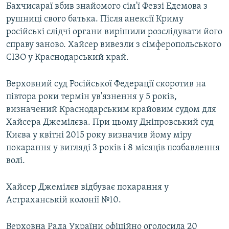
Бахчисараї вбив знайомого сім'ї Февзі Едемова з
рушниці свого батька. Після анексії Криму
російські слідчі органи вирішили розслідувати його
справу заново. Хайсер вивезли з сімферопольського
СІЗО у Краснодарський край.
Верховний суд Російської Федерації скоротив на
півтора роки термін ув'язнення у 5 років,
визначений Краснодарським крайовим судом для
Хайсера Джемілєва. При цьому Дніпровський суд
Києва у квітні 2015 року визначив йому міру
покарання у вигляді 3 років і 8 місяців позбавлення
волі.
Хайсер Джемілєв відбуває покарання у
Астраханській колонії №10.
Верховна Рада України офіційно оголосила 20