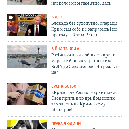
навколо нової пам'ятної дати
ВІДЕО
Блокада без сухопутної операції:
Крим сам себе не заправить і не
прогодує | Крим.Реалії
ВІЙНА ТА КРИМ
Російська влада обіцяє закрити
морський шлях українським
БпЛА до Севастополя. Чи реально
це?
СУСПІЛЬСТВО
«Крим – не Росія»: маркетплейс
Ozon припинив прийом нових
замовлень на Кримському
півострові
ПРАВА ЛЮДИНИ