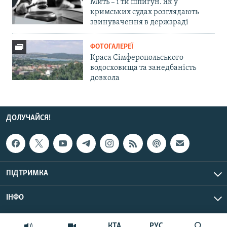
Мить – і ти шпигун. Як у
кримських судах розглядають
звинувачення в держзраді
ФОТОГАЛЕРЕЇ
Краса Сімферопольського
водосховища та занедбаність
довкола
ДОЛУЧАЙСЯ!
ПІДТРИМКА
ІНФО
© Крим.Реалії, 2026 | Усі права застережено.
КТА
РУС