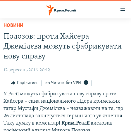
Доступність
посилання
Перейти
НОВИНИ
до
НОВИНИ
Полозов: проти Хайсера
основного
ВОДА.КРИМ
матеріалу
Джемілєва можуть сфабрикувати
ВІДЕО ТА ФОТО
Перейти
нову справу
до
ПОЛІТИКА
основної
12 вересень 2016, 20:12
БЛОГИ
навігації
Перейти
Поділитись
Читати без VPN
ПОГЛЯД
до
У Росії можуть сфабрикувати нову справу проти
ІНТЕРВ'Ю
пошуку
Хайсера – сина національного лідера кримських
ВСЕ ЗА ДЕНЬ
татар Мустафи Джемілєва – незважаючи на те, що
СПЕЦПРОЕКТИ
26 листопада закінчується термін його ув'язнення.
Таку думку в коментарі
Крим.Реалії
висловив
ЯК ОБІЙТИ БЛОКУВАННЯ
ДЕПОРТАЦІЯ
російський адвокат Микола Полозов.