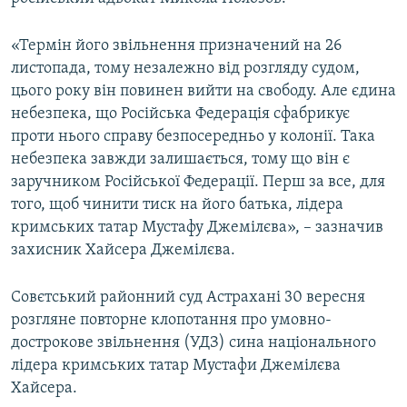
ВІДЕОУРОКИ «ELIFBE»
Русский
«Термін його звільнення призначений на 26
СВІДЧЕННЯ ОКУПАЦІЇ
Qırımtatar
листопада, тому незалежно від розгляду судом,
УКРАЇНСЬКА ПРОБЛЕМА КРИМУ
цього року він повинен вийти на свободу. Але єдина
небезпека, що Російська Федерація сфабрикує
ДОЛУЧАЙСЯ!
ІНФОГРАФІКА
проти нього справу безпосередньо у колонії. Така
небезпека завжди залишається, тому що він є
заручником Російської Федерації. Перш за все, для
Усі сайти RFE/RL
того, щоб чинити тиск на його батька, лідера
кримських татар Мустафу Джемілєва», – зазначив
захисник Хайсера Джемілєва.
Совєтський районний суд Астрахані 30 вересня
розгляне повторне клопотання про умовно-
дострокове звільнення (УДЗ) сина національного
лідера кримських татар Мустафи Джемілєва
Хайсера.