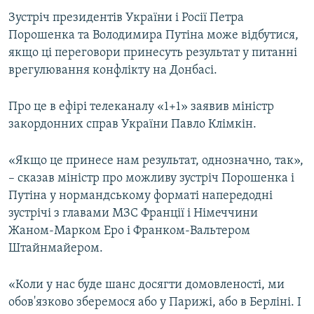
ВІДЕОУРОКИ «ELIFBE»
Зустріч президентів України і Росії Петра
Русский
Порошенка та Володимира Путіна може відбутися,
СВІДЧЕННЯ ОКУПАЦІЇ
Qırımtatar
якщо ці переговори принесуть результат у питанні
УКРАЇНСЬКА ПРОБЛЕМА КРИМУ
врегулювання конфлікту на Донбасі.
ДОЛУЧАЙСЯ!
ІНФОГРАФІКА
Про це в ефірі телеканалу «1+1» заявив міністр
закордонних справ України Павло Клімкін.
Усі сайти RFE/RL
«Якщо це принесе нам результат, однозначно, так»,
– сказав міністр про можливу зустріч Порошенка і
Путіна у нормандському форматі напередодні
зустрічі з главами МЗС Франції і Німеччини
Жаном-Марком Еро і Франком-Вальтером
Штайнмайером.
«Коли у нас буде шанс досягти домовленості, ми
обов'язково зберемося або у Парижі, або в Берліні. І