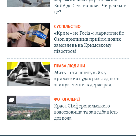
БпЛА до Севастополя. Чи реально
це?
СУСПІЛЬСТВО
«Крим – не Росія»: маркетплейс
Ozon припинив прийом нових
замовлень на Кримському
півострові
ПРАВА ЛЮДИНИ
Мить – і ти шпигун. Як у
кримських судах розглядають
звинувачення в держзраді
ФОТОГАЛЕРЕЇ
Краса Сімферопольського
водосховища та занедбаність
довкола