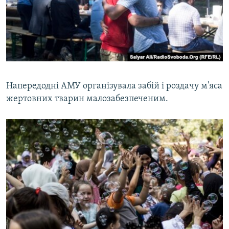
Напередодні АМУ організувала забій і роздачу м'яса
жертовних тварин малозабезпеченим.