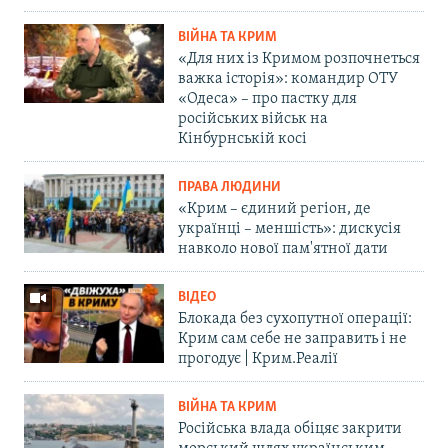
ВІЙНА ТА КРИМ
«Для них із Кримом розпочнеться
важка історія»: командир ОТУ
«Одеса» – про пастку для
російських військ на
Кінбурнській косі
ПРАВА ЛЮДИНИ
«Крим – єдиний регіон, де
українці – меншість»: дискусія
навколо нової пам'ятної дати
ВІДЕО
Блокада без сухопутної операції:
Крим сам себе не заправить і не
прогодує | Крим.Реалії
ВІЙНА ТА КРИМ
Російська влада обіцяє закрити