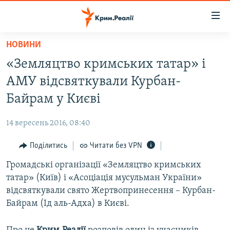
Доступність
посилання
Перейти
НОВИНИ
до
НОВИНИ
«Земляцтво кримських татар» і
основного
ВОДА.КРИМ
матеріалу
АМУ відсвяткували Курбан-
ВІДЕО ТА ФОТО
Перейти
Байрам у Києві
до
ПОЛІТИКА
основної
14 вересень 2016, 08:40
БЛОГИ
навігації
Перейти
Поділитись
Читати без VPN
ПОГЛЯД
до
Громадські організації «Земляцтво кримських
ІНТЕРВ'Ю
пошуку
татар» (Київ) і «Асоціація мусульман України»
ВСЕ ЗА ДЕНЬ
відсвяткували свято Жертвопринесення – Курбан-
СПЕЦПРОЕКТИ
Байрам (Ід аль-Адха) в Києві.
ЯК ОБІЙТИ БЛОКУВАННЯ
ДЕПОРТАЦІЯ