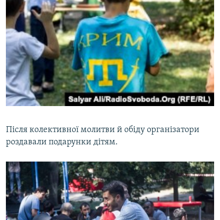
Після колективної молитви й обіду організатори
роздавали подарунки дітям.