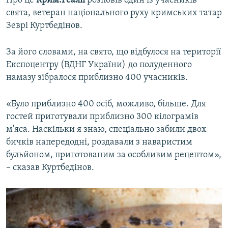
Про це
Крим.Реалії
розповів один із учасників
ВІДЕОУРОКИ «ELIFBE»
свята, ветеран національного руху кримських татар
Русский
Зеврі Куртбедінов.
СВІДЧЕННЯ ОКУПАЦІЇ
Qırımtatar
УКРАЇНСЬКА ПРОБЛЕМА КРИМУ
За його словами, на свято, що відбулося на території
ДОЛУЧАЙСЯ!
Експоцентру (ВДНГ України) до полуденного
ІНФОГРАФІКА
намазу зібралося приблизно 400 учасників.
«Було приблизно 400 осіб, можливо, більше. Для
Усі сайти RFE/RL
гостей приготували приблизно 300 кілограмів
м'яса. Наскільки я знаю, спеціально забили двох
бичків напередодні, роздавали з наваристим
бульйоном, приготованим за особливим рецептом»,
– сказав Куртбедінов.