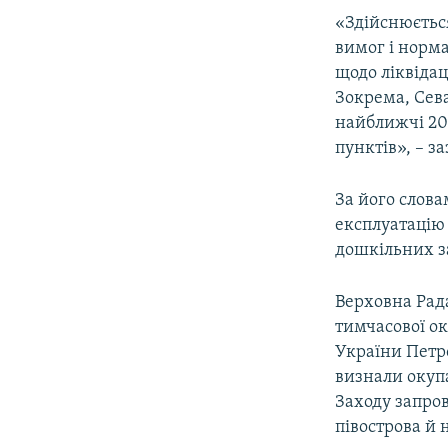
ВІДЕОУРОКИ «ELIFBE»
«Здійснюється
СВІДЧЕННЯ ОКУПАЦІЇ
вимог і норма
щодо ліквідац
УКРАЇНСЬКА ПРОБЛЕМА КРИМУ
Зокрема, Сев
ІНФОГРАФІКА
найближчі 20
пунктів», ­– 
За його слова
експлуатацію 
дошкільних з
Верховна Рада
тимчасової ок
України Петр
визнали окупа
Заходу запро
півострова й 