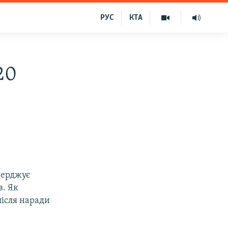
РУС
КТА
20
верджує
в. Як
після наради