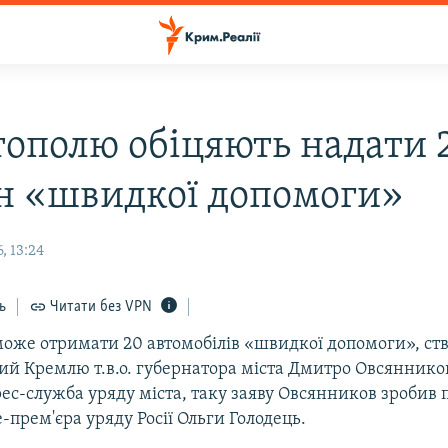
тополю обіцяють надати 
 «швидкої допомоги»
, 13:24
ь
Читати без VPN
може отримати 20 автомобілів «швидкої допомоги», ст
ий Кремлю т.в.о. губернатора міста Дмитро Овсяннико
ес-служба уряду міста, таку заяву Овсянников зробив 
е-прем'єра уряду Росії Ольги Голодець.