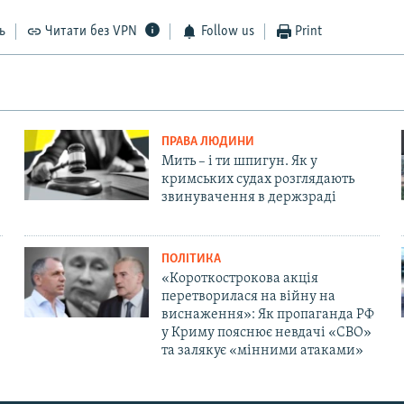
ь
Читати без VPN
Follow us
Print
ПРАВА ЛЮДИНИ
Мить – і ти шпигун. Як у
кримських судах розглядають
звинувачення в держзраді
ПОЛІТИКА
«Короткострокова акція
перетворилася на війну на
виснаження»: Як пропаганда РФ
у Криму пояснює невдачі «СВО»
та залякує «мінними атаками»