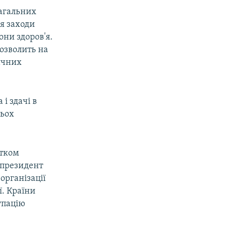
загальних
ся заходи
они здоров'я.
озволить на
ичних
і здачі в
рьох
атком
у президент
організації
ї. Країни
упацію