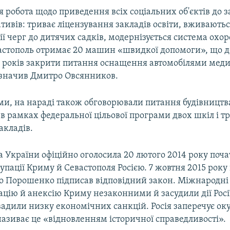
 робота щодо приведення всіх соціальних об'єктів до 
тивів: триває ліцензування закладів освіти, вживають
ії черг до дитячих садків, модернізується система охор
астополь отримає 20 машин «швидкої допомоги», що д
 років закрити питання оснащення автомобілями мед
зазначив Дмитро Овсянников.
ми, на нараді також обговорювали питання будівництва 
в рамках федеральної цільової програми двох шкіл і т
акладів.
 України офіційно оголосила 20 лютого 2014 року поч
упації Криму й Севастополя Росією. 7 жовтня 2015 рок
о Порошенко підписав відповідний закон. Міжнародні 
цію й анексію Криму незаконними й засудили дії Росі
вадили низку економічних санкцій. Росія заперечує ок
називає це «відновленням історичної справедливості».