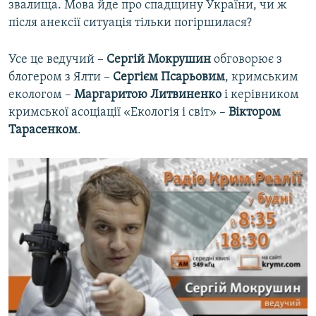
звалища. Мова йде про спадщину України, чи ж
ВІДЕОУРОКИ «ELIFBE»
після анексії ситуація тільки погіршилася?
Русский
СВІДЧЕННЯ ОКУПАЦІЇ
Qırımtatar
Усе це ведучий –
Сергій Мокрушин
обговорює з
УКРАЇНСЬКА ПРОБЛЕМА КРИМУ
блогером з Ялти –
Сергієм Псарьовим
, кримським
ДОЛУЧАЙСЯ!
ІНФОГРАФІКА
екологом –
Маргаритою Литвиненко
і керівником
кримської асоціації «Екологія і світ» –
Віктором
Тарасенком
.
Усі сайти RFE/RL