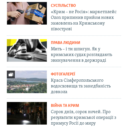
СУСПІЛЬСТВО
«Крим – не Росія»: маркетплейс
Ozon припинив прийом нових
замовлень на Кримському
півострові
ПРАВА ЛЮДИНИ
Мить – і ти шпигун. Як у
кримських судах розглядають
звинувачення в держзраді
ФОТОГАЛЕРЕЇ
Краса Сімферопольського
водосховища та занедбаність
довкола
ВІЙНА ТА КРИМ
Сорок днів, сорок ночей. Про
результати кримської операції з
примусу Росії до миру