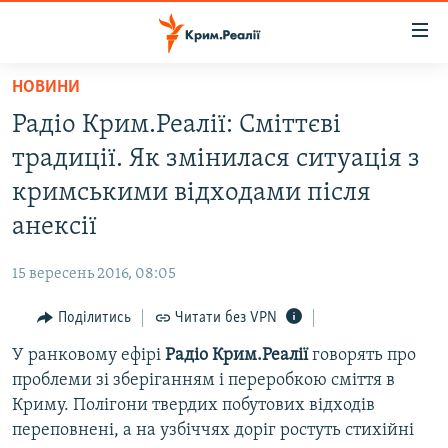
Доступність
посилання
Перейти
НОВИНИ
до
НОВИНИ
Радіо Крим.Реалії: Сміттєві
основного
ВОДА.КРИМ
матеріалу
традиції. Як змінилася ситуація з
ВІДЕО ТА ФОТО
Перейти
кримськими відходами після
до
ПОЛІТИКА
анексії
основної
БЛОГИ
навігації
15 вересень 2016, 08:05
Перейти
ПОГЛЯД
до
Поділитись
Читати без VPN
ІНТЕРВ'Ю
пошуку
У ранковому ефірі
Радіо Крим.Реалії
говорять про
ВСЕ ЗА ДЕНЬ
проблеми зі зберіганням і переробкою сміття в
СПЕЦПРОЕКТИ
Криму. Полігони твердих побутових відходів
переповнені, а на узбіччях доріг ростуть стихійні
ЯК ОБІЙТИ БЛОКУВАННЯ
ДЕПОРТАЦІЯ