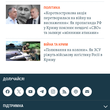
ПОЛІТИКА
«Короткострокова акція
перетворилася на війну на
виснаження»: Як пропаганда РФ
у Криму пояснює невдачі «СВО»
та залякує «мінними атаками»
ВІЙНА ТА КРИМ
«Полювання на колони». Як ЗСУ
ріжуть військову логістику Росії в
Криму
ДОЛУЧАЙСЯ!
ПІДТРИМКА