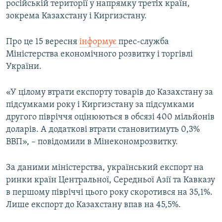
російській території у напрямку третіх країн,
ВІДЕОУРОКИ «ELIFBE»
зокрема Казахстану і Киргизстану.
Русский
СВІДЧЕННЯ ОКУПАЦІЇ
Qırımtatar
Про це 15 вересня
інформує
прес-служба
УКРАЇНСЬКА ПРОБЛЕМА КРИМУ
Міністерства економічного розвитку і торгівлі
ДОЛУЧАЙСЯ!
ІНФОГРАФІКА
України.
«У цілому втрати експорту товарів до Казахстану за
підсумками року і Киргизстану за підсумками
Усі сайти RFE/RL
другого півріччя оцінюються в обсязі 400 мільйонів
доларів. А додаткові втрати становитимуть 0,3%
ВВП», – повідомили в Мінекономрозвитку.
За даними міністерства, український експорт на
ринки країн Центральної, Середньої Азії та Кавказу
в першому півріччі цього року скоротився на 35,1%.
Лише експорт до Казахстану впав на 45,5%.