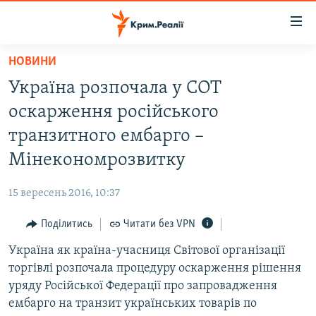
Доступність
посилання
Перейти
НОВИНИ
до
НОВИНИ
Україна розпочала у СОТ
основного
ВОДА.КРИМ
матеріалу
оскарження російського
ВІДЕО ТА ФОТО
Перейти
транзитного ембарго –
до
ПОЛІТИКА
Мінекономрозвитку
основної
БЛОГИ
навігації
15 вересень 2016, 10:37
Перейти
ПОГЛЯД
до
Поділитись
Читати без VPN
ІНТЕРВ'Ю
пошуку
Україна як країна-учасниця Світової організації
ВСЕ ЗА ДЕНЬ
торгівлі розпочала процедуру оскарження рішення
СПЕЦПРОЕКТИ
уряду Російської Федерації про запровадження
ембарго на транзит українських товарів по
ЯК ОБІЙТИ БЛОКУВАННЯ
ДЕПОРТАЦІЯ