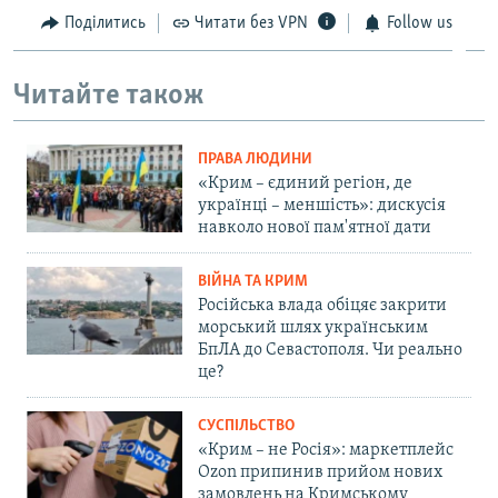
Поділитись
Читати без VPN
Follow us
Читайте також
ПРАВА ЛЮДИНИ
«Крим – єдиний регіон, де
українці – меншість»: дискусія
навколо нової пам'ятної дати
ВІЙНА ТА КРИМ
Російська влада обіцяє закрити
морський шлях українським
БпЛА до Севастополя. Чи реально
це?
СУСПІЛЬСТВО
«Крим – не Росія»: маркетплейс
Ozon припинив прийом нових
замовлень на Кримському