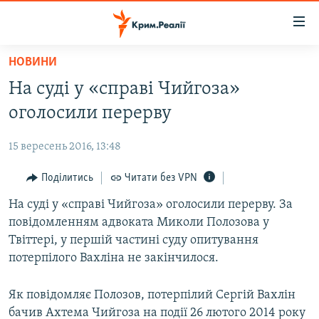
Доступність
посилання
Перейти
НОВИНИ
до
НОВИНИ
На суді у «справі Чийгоза»
основного
ВОДА.КРИМ
матеріалу
оголосили перерву
ВІДЕО ТА ФОТО
Перейти
до
15 вересень 2016, 13:48
ПОЛІТИКА
основної
БЛОГИ
Поділитись
Читати без VPN
навігації
Перейти
ПОГЛЯД
На суді у «справі Чийгоза» оголосили перерву. За
до
повідомленням адвоката Миколи Полозова у
ІНТЕРВ'Ю
пошуку
Твіттері, у першій частині суду опитування
ВСЕ ЗА ДЕНЬ
потерпілого Вахліна не закінчилося.
СПЕЦПРОЕКТИ
Як повідомляє Полозов, потерпілий Сергій Вахлін
ЯК ОБІЙТИ БЛОКУВАННЯ
ДЕПОРТАЦІЯ
бачив Ахтема Чийгоза на події 26 лютого 2014 року