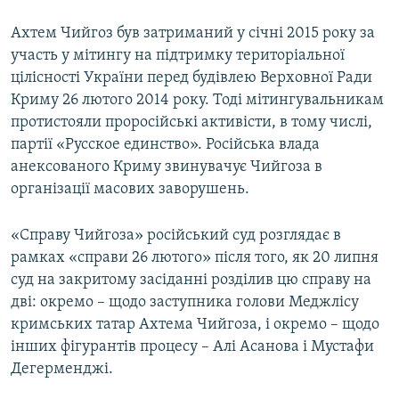
Ахтем Чийгоз був затриманий у січні 2015 року за
участь у мітингу на підтримку територіальної
цілісності України перед будівлею Верховної Ради
Криму 26 лютого 2014 року. Тоді мітингувальникам
протистояли проросійські активісти, в тому числі,
партії «Русское единство». Російська влада
анексованого Криму звинувачує Чийгоза в
організації масових заворушень.
«Справу Чийгоза» російський суд розглядає в
рамках «справи 26 лютого» після того, як 20 липня
суд на закритому засіданні розділив цю справу на
дві: окремо – щодо заступника голови Меджлісу
кримських татар Ахтема Чийгоза, і окремо – щодо
інших фігурантів процесу – Алі Асанова і Мустафи
Дегерменджі.