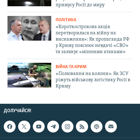
примусу Росії до миру
ПОЛІТИКА
«Короткострокова акція
перетворилася на війну на
виснаження»: Як пропаганда РФ
у Криму пояснює невдачі «СВО»
та залякує «мінними атаками»
ВІЙНА ТА КРИМ
«Полювання на колони». Як ЗСУ
ріжуть військову логістику Росії в
Криму
ДОЛУЧАЙСЯ!