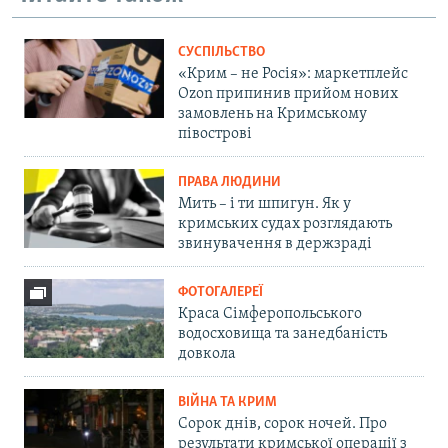
СУСПІЛЬСТВО
«Крим – не Росія»: маркетплейс
Ozon припинив прийом нових
замовлень на Кримському
півострові
ПРАВА ЛЮДИНИ
Мить – і ти шпигун. Як у
кримських судах розглядають
звинувачення в держзраді
ФОТОГАЛЕРЕЇ
Краса Сімферопольського
водосховища та занедбаність
довкола
ВІЙНА ТА КРИМ
Сорок днів, сорок ночей. Про
результати кримської операції з