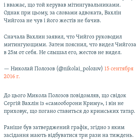
і вважає, що той керував мітингувальниками.
ВІДЕОУРОКИ «ELIFBE»
Русский
Однак при цьому, за словами адвоката, Вахлін
СВІДЧЕННЯ ОКУПАЦІЇ
Чийгоза не чув і його жестів не бачив.
Qırımtatar
УКРАЇНСЬКА ПРОБЛЕМА КРИМУ
Сначала Вахлин заявил, что Чийгоз руководил
ДОЛУЧАЙСЯ!
ІНФОГРАФІКА
митингующими. Затем пояснил, что видел Чийгоза
в 25м от себя. Не слышал его, жестов не видел.
Усі сайти RFE/RL
— Николай Полозов (@nikolai_polozov)
15 сентября
2016 г.
До цього Микола Полозов повідомляв, що свідок
Сергій Вахлін із «самооборони Криму», і він не
приховує, що погано ставиться до кримських татар.
Раніше був затверджений графік, згідно з яким
засідання мають відбуватися три рази на тиждень.