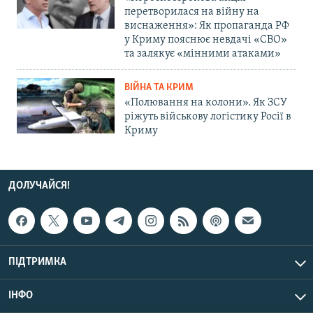
перетворилася на війну на
виснаження»: Як пропаганда РФ
у Криму пояснює невдачі «СВО»
та залякує «мінними атаками»
ВІЙНА ТА КРИМ
«Полювання на колони». Як ЗСУ
ріжуть військову логістику Росії в
Криму
ДОЛУЧАЙСЯ!
ПІДТРИМКА
ІНФО