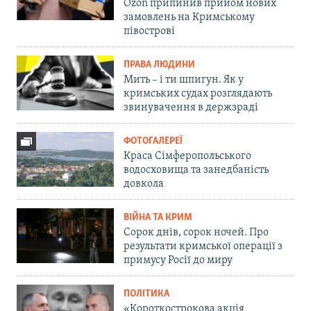
Ozon припинив прийом нових
замовлень на Кримському
півострові
ПРАВА ЛЮДИНИ
Мить – і ти шпигун. Як у
кримських судах розглядають
звинувачення в держзраді
ФОТОГАЛЕРЕЇ
Краса Сімферопольського
водосховища та занедбаність
довкола
ВІЙНА ТА КРИМ
Сорок днів, сорок ночей. Про
результати кримської операції з
примусу Росії до миру
ПОЛІТИКА
«Короткострокова акція