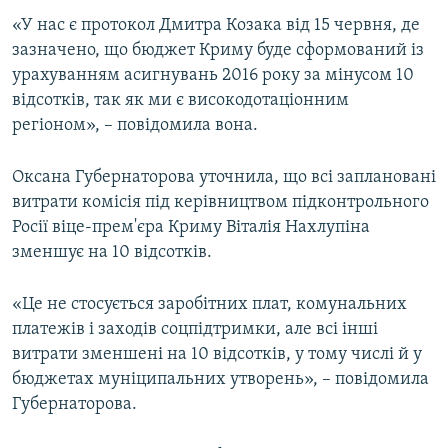
ВІДЕОУРОКИ «ELIFBE»
«У нас є протокол Дмитра Козака від 15 червня, де
Русский
зазначено, що бюджет Криму буде сформований із
СВІДЧЕННЯ ОКУПАЦІЇ
Qırımtatar
урахуванням асигнувань 2016 року за мінусом 10
УКРАЇНСЬКА ПРОБЛЕМА КРИМУ
відсотків, так як ми є високодотаціонним
регіоном», – повідомила вона.
ДОЛУЧАЙСЯ!
ІНФОГРАФІКА
Оксана Губернаторова уточнила, що всі заплановані
витрати комісія під керівництвом підконтрольного
Усі сайти RFE/RL
Росії віце-прем'єра Криму Віталія Нахлупіна
зменшує на 10 відсотків.
«Це не стосується заробітних плат, комунальних
платежів і заходів соцпідтримки, але всі інші
витрати зменшені на 10 відсотків, у тому числі й у
бюджетах муніципальних утворень», – повідомила
Губернаторова.