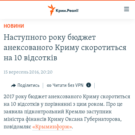
Доступність
посилання
Перейти
НОВИНИ
до
НОВИНИ
Наступного року бюджет
основного
ВОДА.КРИМ
матеріалу
анексованого Криму скоротиться
ВІДЕО ТА ФОТО
Перейти
на 10 відсотків
до
ПОЛІТИКА
основної
15 вересень 2016, 20:20
БЛОГИ
навігації
Перейти
Поділитись
Читати без VPN
ПОГЛЯД
до
2017 року бюджет анексованого Криму скоротиться
ІНТЕРВ'Ю
пошуку
на 10 відсотків у порівнянні з цим роком. Про це
ВСЕ ЗА ДЕНЬ
заявила підконтрольний Кремлю заступник
СПЕЦПРОЕКТИ
міністра фінансів Криму Оксана Губернаторова,
повідомляє
«Крыминформ»
.
ЯК ОБІЙТИ БЛОКУВАННЯ
ДЕПОРТАЦІЯ