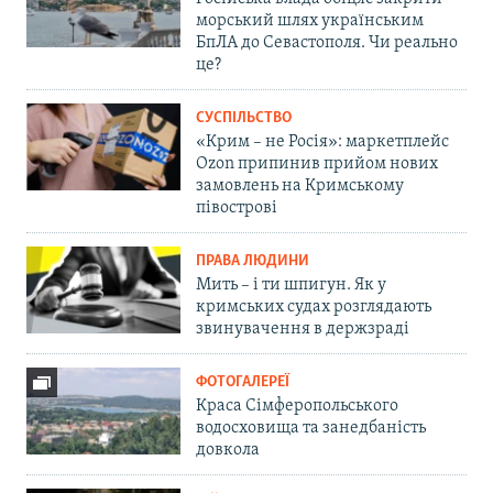
морський шлях українським
БпЛА до Севастополя. Чи реально
це?
СУСПІЛЬСТВО
«Крим – не Росія»: маркетплейс
Ozon припинив прийом нових
замовлень на Кримському
півострові
ПРАВА ЛЮДИНИ
Мить – і ти шпигун. Як у
кримських судах розглядають
звинувачення в держзраді
ФОТОГАЛЕРЕЇ
Краса Сімферопольського
водосховища та занедбаність
довкола