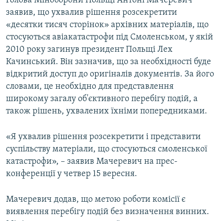
Голова Міноборони Польщі Антоні Мачеревич
ВІДЕОУРОКИ «ELIFBE»
заявив, що ухвалив рішення розсекретити
Русский
«десятки тисяч сторінок» архівних матеріалів, що
СВІДЧЕННЯ ОКУПАЦІЇ
Qırımtatar
стосуються авіакатастрофи під Смоленськом, у якій
УКРАЇНСЬКА ПРОБЛЕМА КРИМУ
2010 року загинув президент Польщі Лех
Качинський. Він зазначив, що за необхідності буде
ДОЛУЧАЙСЯ!
ІНФОГРАФІКА
відкритий доступ до оригіналів документів. За його
словами, це необхідно для представлення
широкому загалу об'єктивного перебігу подій, а
Усі сайти RFE/RL
також рішень, ухвалених їхніми попередниками.
«Я ухвалив рішення розсекретити і представити
суспільству матеріали, що стосуються смоленської
катастрофи», – заявив Мачеревич на прес-
конференції у четвер 15 вересня.
Мачеревич додав, що метою роботи комісії є
виявлення перебігу подій без визначення винних.