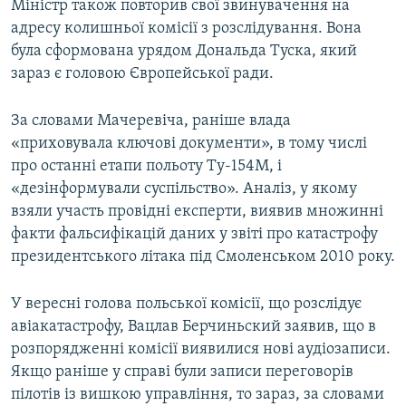
Міністр також повторив свої звинувачення на
адресу колишньої комісії з розслідування. Вона
була сформована урядом Дональда Туска, який
зараз є головою Європейської ради.
За словами Мачеревіча, раніше влада
«приховувала ключові документи», в тому числі
про останні етапи польоту Ту-154М, і
«дезінформували суспільство». Аналіз, у якому
взяли участь провідні експерти, виявив множинні
факти фальсифікацій даних у звіті про катастрофу
президентського літака під Смоленськом 2010 року.
У вересні голова польської комісії, що розслідує
авіакатастрофу, Вацлав Берчиньский заявив, що в
розпорядженні комісії виявилися нові аудіозаписи.
Якщо раніше у справі були записи переговорів
пілотів із вишкою управління, то зараз, за словами