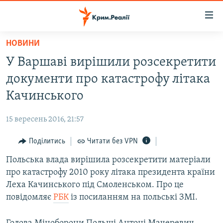
Доступність
посилання
Перейти
НОВИНИ
до
НОВИНИ
У Варшаві вирішили розсекретити
основного
ВОДА.КРИМ
матеріалу
документи про катастрофу літака
ВІДЕО ТА ФОТО
Перейти
Качинського
до
ПОЛІТИКА
основної
15 вересень 2016, 21:57
БЛОГИ
навігації
Перейти
Поділитись
Читати без VPN
ПОГЛЯД
до
Польська влада вирішила розсекретити матеріали
ІНТЕРВ'Ю
пошуку
про катастрофу 2010 року літака президента країни
ВСЕ ЗА ДЕНЬ
Леха Качинського під Смоленськом. Про це
СПЕЦПРОЕКТИ
повідомляє
РБК
із посиланням на польські ЗМІ.
ЯК ОБІЙТИ БЛОКУВАННЯ
ДЕПОРТАЦІЯ