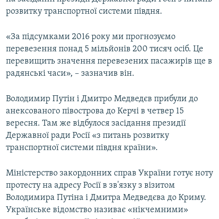
ВІДЕОУРОКИ «ELIFBE»
розвитку транспортної системи півдня.
Русский
СВІДЧЕННЯ ОКУПАЦІЇ
Qırımtatar
«За підсумками 2016 року ми прогнозуємо
УКРАЇНСЬКА ПРОБЛЕМА КРИМУ
перевезення понад 5 мільйонів 200 тисяч осіб. Це
перевищить значення перевезених пасажирів ще в
ДОЛУЧАЙСЯ!
ІНФОГРАФІКА
радянські часи», – зазначив він.
Володимир Путін і Дмитро Медведєв прибули до
Усі сайти RFE/RL
анексованого півострова до Керчі в четвер 15
вересня. Там же відбулося засідання президії
Державної ради Росії «з питань розвитку
транспортної системи півдня країни».
Міністерство закордонних справ України готує ноту
протесту на адресу Росії в зв'язку з візитом
Володимира Путіна і Дмитра Медведєва до Криму.
Українське відомство називає «нікчемними»