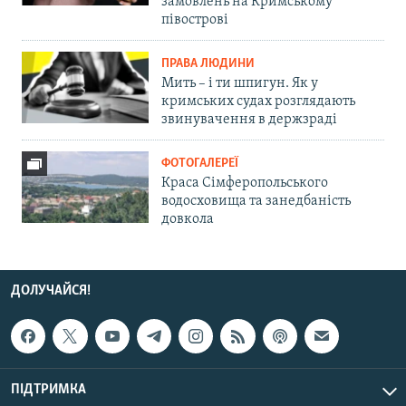
замовлень на Кримському
півострові
ПРАВА ЛЮДИНИ
Мить – і ти шпигун. Як у
кримських судах розглядають
звинувачення в держзраді
ФОТОГАЛЕРЕЇ
Краса Сімферопольського
водосховища та занедбаність
довкола
ДОЛУЧАЙСЯ!
ПІДТРИМКА