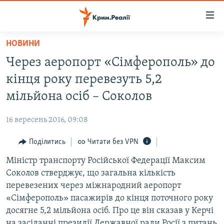
Доступність
посилання
Перейти
НОВИНИ
до
НОВИНИ
Через аеропорт «Сімферополь» до
основного
ВОДА.КРИМ
матеріалу
кінця року перевезуть 5,2
ВІДЕО ТА ФОТО
Перейти
мільйона осіб – Соколов
до
ПОЛІТИКА
основної
16 вересень 2016, 09:08
БЛОГИ
навігації
Перейти
Поділитись
Читати без VPN
ПОГЛЯД
до
Міністр транспорту Російської Федерації Максим
ІНТЕРВ'Ю
пошуку
Соколов стверджує, що загальна кількість
ВСЕ ЗА ДЕНЬ
перевезених через міжнародний аеропорт
СПЕЦПРОЕКТИ
«Сімферополь» пасажирів до кінця поточного року
досягне 5,2 мільйона осіб. Про це він сказав у Керчі
ЯК ОБІЙТИ БЛОКУВАННЯ
ДЕПОРТАЦІЯ
на засіданні президії Державної ради Росії з питань