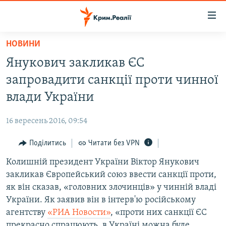
Доступність
посилання
Перейти
НОВИНИ
до
НОВИНИ
Янукович закликав ЄС
основного
ВОДА.КРИМ
матеріалу
запровадити санкції проти чинної
ВІДЕО ТА ФОТО
Перейти
влади України
до
ПОЛІТИКА
основної
16 вересень 2016, 09:54
БЛОГИ
навігації
Перейти
Поділитись
Читати без VPN
ПОГЛЯД
до
Колишній президент України Віктор Янукович
ІНТЕРВ'Ю
пошуку
закликав Європейський союз ввести санкції проти,
ВСЕ ЗА ДЕНЬ
як він сказав, «головних злочинців» у чинній владі
СПЕЦПРОЕКТИ
України. Як заявив він в інтерв'ю російському
агентству
«РИА Новости»
, «проти них санкції ЄС
ЯК ОБІЙТИ БЛОКУВАННЯ
ДЕПОРТАЦІЯ
прекрасно спрацюють, в Україні можна буде