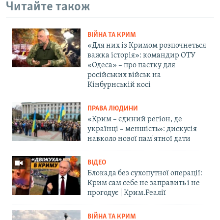
Читайте також
ВІЙНА ТА КРИМ
«Для них із Кримом розпочнеться
важка історія»: командир ОТУ
«Одеса» – про пастку для
російських військ на
Кінбурнській косі
ПРАВА ЛЮДИНИ
«Крим – єдиний регіон, де
українці – меншість»: дискусія
навколо нової пам'ятної дати
ВІДЕО
Блокада без сухопутної операції:
Крим сам себе не заправить і не
прогодує | Крим.Реалії
ВІЙНА ТА КРИМ