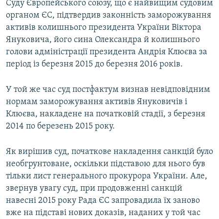
Суду Європейського союзу, що є найвищим судовим
органом ЄС, підтвердив законність заморожування
активів колишнього президента України Віктора
Януковича, його сина Олександра й колишнього
голови адміністрації президента Андрія Клюєва за
період із березня 2015 до березня 2016 років.
У той же час суд постфактум визнав невідповідним
нормам заморожування активів Януковичів і
Клюєва, накладене на початковій стадії, з березня
2014 по березень 2015 року.
Як вирішив суд, початкове накладення санкцій було
необгрунтоване, оскільки підставою для нього був
тільки лист генерального прокурора України. Але,
звернув увагу суд, при продовженні санкцій
навесні 2015 року Рада ЄС запровадила їх заново
вже на підставі нових доказів, наданих у той час