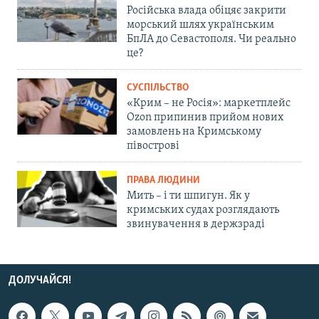
Російська влада обіцяє закрити
морський шлях українським
БпЛА до Севастополя. Чи реально
це?
СУСПІЛЬСТВО
«Крим – не Росія»: маркетплейс
Ozon припинив прийом нових
замовлень на Кримському
півострові
ПРАВА ЛЮДИНИ
Мить – і ти шпигун. Як у
кримських судах розглядають
звинувачення в держзраді
ДОЛУЧАЙСЯ!