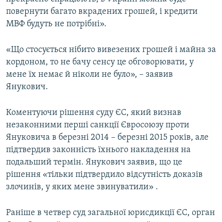
ВІДЕОУРОКИ «ELIFBE»
повернути багато вкрадених грошей, і кредити
Русский
МВФ будуть не потрібні».
СВІДЧЕННЯ ОКУПАЦІЇ
Qırımtatar
УКРАЇНСЬКА ПРОБЛЕМА КРИМУ
«Що стосується нібито вивезених грошей і майна за
кордоном, то не бачу сенсу це обговорювати, у
ДОЛУЧАЙСЯ!
ІНФОГРАФІКА
мене їх немає й ніколи не було», – заявив
Янукович.
Усі сайти RFE/RL
Коментуючи рішення суду ЄС, який визнав
незаконними перші санкції Євросоюзу проти
Януковича в березні 2014 – березні 2015 років, але
підтвердив законність їхнього накладення на
подальший термін. Янукович заявив, що це
рішення «тільки підтвердило відсутність доказів
злочинів, у яких мене звинуватили» .
Раніше в четвер суд загальної юрисдикції ЄС, орган