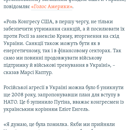
ВІДЕОУРОКИ «ELIFBE»
повідомляє
«Голос Америки»
.
Русский
СВІДЧЕННЯ ОКУПАЦІЇ
Qırımtatar
«Роль Конгресу США, в першу чергу, не тільки
УКРАЇНСЬКА ПРОБЛЕМА КРИМУ
забезпечити утримання санкцій, а й посилювати їх
проти Росії за анексію Криму, вторгнення на схід
ДОЛУЧАЙСЯ!
ІНФОГРАФІКА
України. Санкції також можуть бути як в
енергетичному, так і в фінансовому секторах. Так
само ми повинні продовжувати військову
Усі сайти RFE/RL
підтримку й військові тренування в Україні», –
сказав Марсі Каптур.
Російської агресії в Україні можна було б уникнути
ще 2008 року, запропонувавши план для вступу в
НАТО. Це б зупинило Путіна, вважає конгресмен із
українським корінням Еліот Енгель.
«Я думаю, це була помилка. Якби ми прийняли