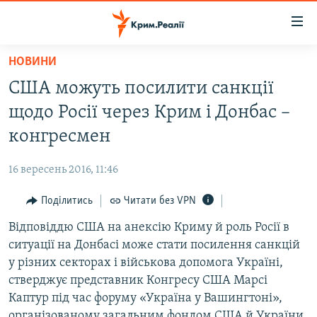
Доступність
посилання
Перейти
НОВИНИ
до
НОВИНИ
США можуть посилити санкції
основного
ВОДА.КРИМ
матеріалу
щодо Росії через Крим і Донбас –
ВІДЕО ТА ФОТО
Перейти
конгресмен
до
ПОЛІТИКА
основної
16 вересень 2016, 11:46
БЛОГИ
навігації
Перейти
Поділитись
Читати без VPN
ПОГЛЯД
до
Відповіддю США на анексію Криму й роль Росії в
ІНТЕРВ'Ю
пошуку
ситуації на Донбасі може стати посилення санкцій
ВСЕ ЗА ДЕНЬ
у різних секторах і військова допомога Україні,
СПЕЦПРОЕКТИ
стверджує представник Конгресу США Марсі
Каптур під час форуму «Україна у Вашингтоні»,
ЯК ОБІЙТИ БЛОКУВАННЯ
ДЕПОРТАЦІЯ
організованому загальним фондом США й України,