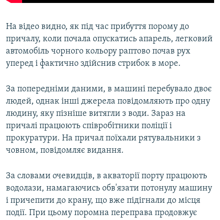
На відео видно, як під час прибуття порому до
причалу, коли почала опускатись апарель, легковий
автомобіль чорного кольору раптово почав рух
уперед і фактично здійснив стрибок в море.
За попередніми даними, в машині перебувало двоє
людей, однак інші джерела повідомляють про одну
людину, яку пізніше витягли з води. Зараз на
причалі працюють співробітники поліції і
прокуратури. На причал поїхали рятувальники з
човном, повідомляє видання.
За словами очевидців, в акваторії порту працюють
водолази, намагаючись обв'язати потонулу машину
і причепити до крану, що вже підігнали до місця
події. При цьому поромна переправа продовжує