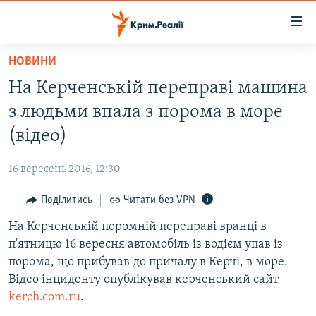
Доступність
посилання
Перейти
НОВИНИ
до
НОВИНИ
На Керченській переправі машина
основного
ВОДА.КРИМ
матеріалу
з людьми впала з порома в море
ВІДЕО ТА ФОТО
Перейти
(відео)
до
ПОЛІТИКА
основної
16 вересень 2016, 12:30
БЛОГИ
навігації
Перейти
Поділитись
Читати без VPN
ПОГЛЯД
до
На Керченській поромній переправі вранці в
ІНТЕРВ'Ю
пошуку
п'ятницю 16 вересня автомобіль із водієм упав із
ВСЕ ЗА ДЕНЬ
порома, що прибував до причалу в Керчі, в море.
СПЕЦПРОЕКТИ
Відео інциденту опублікував керченський сайт
kerch.com.ru
.
ЯК ОБІЙТИ БЛОКУВАННЯ
ДЕПОРТАЦІЯ