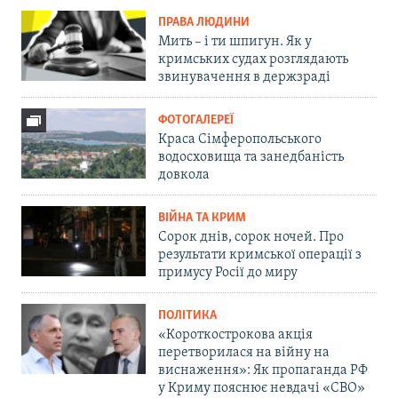
ПРАВА ЛЮДИНИ
Мить – і ти шпигун. Як у
кримських судах розглядають
звинувачення в держзраді
ФОТОГАЛЕРЕЇ
Краса Сімферопольського
водосховища та занедбаність
довкола
ВІЙНА ТА КРИМ
Сорок днів, сорок ночей. Про
результати кримської операції з
примусу Росії до миру
ПОЛІТИКА
«Короткострокова акція
перетворилася на війну на
виснаження»: Як пропаганда РФ
у Криму пояснює невдачі «СВО»