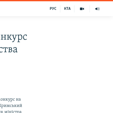
РУС
КТА
онкурс
ства
конкурс на
«Кримський
ик міністра