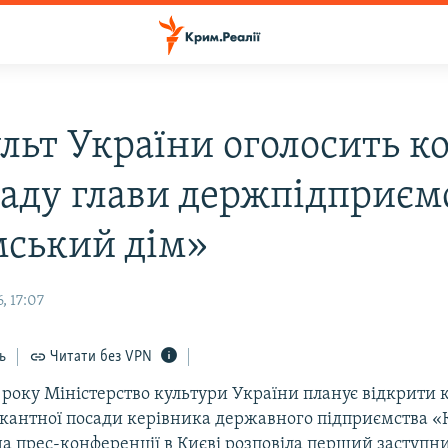
льт України оголосить к
саду глави держпідприєм
ський дім»
, 17:07
ь
Читати без VPN
 року Міністерство культури України планує відкрити 
кантної посади керівника державного підприємства 
на прес-конференції в Києві розповіла перший заступн