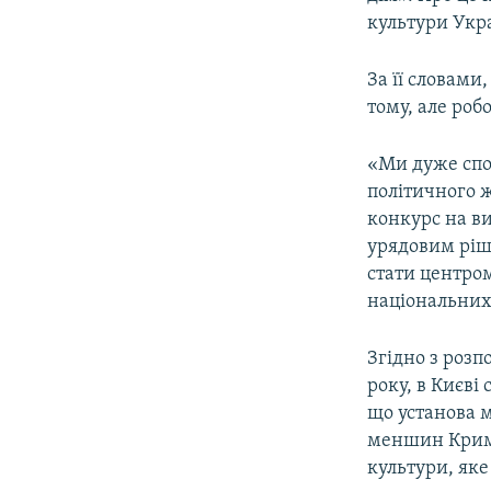
ВІДЕОУРОКИ «ELIFBE»
культури Укр
СВІДЧЕННЯ ОКУПАЦІЇ
За її словами
УКРАЇНСЬКА ПРОБЛЕМА КРИМУ
тому, але робо
ІНФОГРАФІКА
«Ми дуже спод
політичного 
конкурс на в
урядовим ріше
стати центро
національних
Згідно з розп
року, в Києв
що установа 
меншин Криму
культури, яке