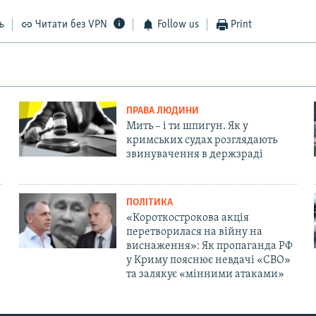
ь
Читати без VPN
Follow us
Print
ПРАВА ЛЮДИНИ
Мить – і ти шпигун. Як у
кримських судах розглядають
звинувачення в держзраді
ПОЛІТИКА
«Короткострокова акція
перетворилася на війну на
виснаження»: Як пропаганда РФ
у Криму пояснює невдачі «СВО»
та залякує «мінними атаками»