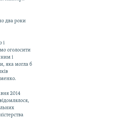
но два роки
 і
ємо оголосити
чним і
, яка могла б
иків
оменко.
авня 2014
відомлялося,
альних
ністерства