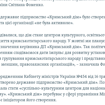
аїни Світлана Фоменко.
, державне підприємство «Кримський дім» було створе
та цієї організації «не була активною».
івалися, що дім стане центром культурного, освітнього
життя кримськотатарського народу. У жовтні ми плану
изначення керівника ДП «Кримський дім». Так політи
нням сподіваємося дати імпульс для розвитку установи
м групування кримськотатарського народу і представн
 меншин, правозахисних організацій», – зазначила Ф
орядженням Кабінету міністрів України №454 від 16 тр
і створено державне підприємство «Кримський дім». По
мала стати «суспільно-культурним центром для націон
». «Кримський дім» перебуває у сфері управління Мі
 є ініціатором його створення.