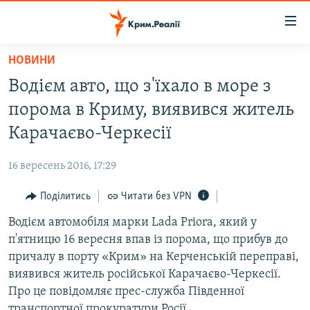
Доступність
посилання
Перейти
НОВИНИ
до
НОВИНИ
Водієм авто, що з'їхало в море з
основного
ВОДА.КРИМ
матеріалу
порома в Криму, виявився житель
ВІДЕО ТА ФОТО
Перейти
Карачаєво-Черкесії
до
ПОЛІТИКА
основної
16 вересень 2016, 17:29
БЛОГИ
навігації
Перейти
Поділитись
Читати без VPN
ПОГЛЯД
до
Водієм автомобіля марки Lada Priora, який у
ІНТЕРВ'Ю
пошуку
п'ятницю 16 вересня впав із порома, що прибув до
ВСЕ ЗА ДЕНЬ
причалу в порту «Крим» на Керченській переправі,
СПЕЦПРОЕКТИ
виявився житель російської Карачаєво-Черкесії.
Про це повідомляє прес-служба Південної
ЯК ОБІЙТИ БЛОКУВАННЯ
ДЕПОРТАЦІЯ
транспортної прокуратури Росії.