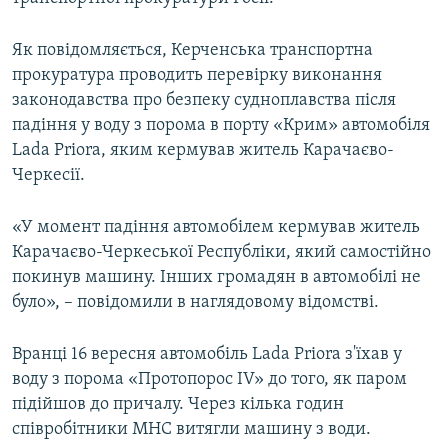
ВІДЕОУРОКИ «ELIFBE»
Русский
Як повідомляється, Керченська транспортна
СВІДЧЕННЯ ОКУПАЦІЇ
Qırımtatar
прокуратура проводить перевірку виконання
УКРАЇНСЬКА ПРОБЛЕМА КРИМУ
законодавства про безпеку судноплавства після
падіння у воду з порома в порту «Крим» автомобіля
ДОЛУЧАЙСЯ!
ІНФОГРАФІКА
Lada Priora, яким кермував житель Карачаєво-
Черкесії.
Усі сайти RFE/RL
«У момент падіння автомобілем кермував житель
Карачаєво-Черкеської Республіки, який самостійно
покинув машину. Інших громадян в автомобілі не
було», – повідомили в наглядовому відомстві.
Вранці 16 вересня автомобіль Lada Priora з'їхав у
воду з порома «Протопорос IV» до того, як паром
підійшов до причалу. Через кілька годин
співробітники МНС витягли машину з води.