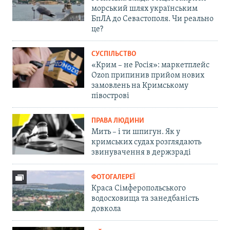
морський шлях українським
БпЛА до Севастополя. Чи реально
це?
СУСПІЛЬСТВО
«Крим – не Росія»: маркетплейс
Ozon припинив прийом нових
замовлень на Кримському
півострові
ПРАВА ЛЮДИНИ
Мить – і ти шпигун. Як у
кримських судах розглядають
звинувачення в держзраді
ФОТОГАЛЕРЕЇ
Краса Сімферопольського
водосховища та занедбаність
довкола