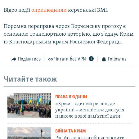
Відео події
оприлюднили
керченські ЗМІ.
Поромна переправа через Керченську протоку є
основною транспортною артерією, що з'єднує Крим
із Краснодарським краєм Російської Федерації.
Поділитись
Читати без VPN
Follow us
Читайте також
ПРАВА ЛЮДИНИ
«Крим – єдиний регіон, де
українці – меншість»: дискусія
навколо нової пам'ятної дати
ВІЙНА ТА КРИМ
Російська влада обіцяє закрити