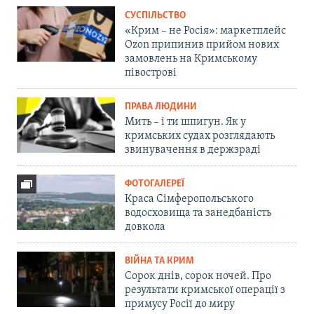
СУСПІЛЬСТВО
«Крим – не Росія»: маркетплейс
Ozon припинив прийом нових
замовлень на Кримському
півострові
ПРАВА ЛЮДИНИ
Мить – і ти шпигун. Як у
кримських судах розглядають
звинувачення в держзраді
ФОТОГАЛЕРЕЇ
Краса Сімферопольського
водосховища та занедбаність
довкола
ВІЙНА ТА КРИМ
Сорок днів, сорок ночей. Про
результати кримської операції з
примусу Росії до миру