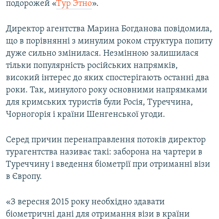
подорожей «
Тур Этно
».
ВІДЕОУРОКИ «ELIFBE»
Русский
СВІДЧЕННЯ ОКУПАЦІЇ
Директор агентства Марина Богданова повідомила,
Qırımtatar
що в порівнянні з минулим роком структура попиту
УКРАЇНСЬКА ПРОБЛЕМА КРИМУ
дуже сильно змінилася. Незмінною залишилася
ДОЛУЧАЙСЯ!
ІНФОГРАФІКА
тільки популярність російських напрямків,
високий інтерес до яких спостерігають останні два
роки. Так, минулого року основними напрямками
для кримських туристів були Росія, Туреччина,
Усі сайти RFE/RL
Чорногорія і країни Шенгенської угоди.
Серед причин перенаправлення потоків директор
турагентства називає такі: заборона на чартери в
Туреччину і введення біометрії при отриманні візи
в Європу.
«З вересня 2015 року необхідно здавати
біометричні дані для отримання візи в країни