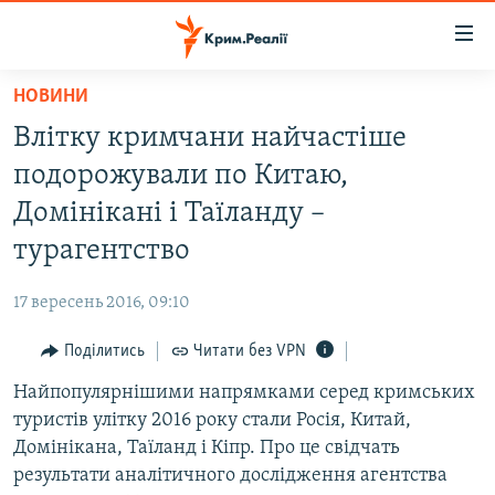
Доступність
посилання
Перейти
НОВИНИ
до
НОВИНИ
Влітку кримчани найчастіше
основного
ВОДА.КРИМ
матеріалу
подорожували по Китаю,
ВІДЕО ТА ФОТО
Перейти
Домінікані і Таїланду –
до
ПОЛІТИКА
турагентство
основної
БЛОГИ
навігації
17 вересень 2016, 09:10
Перейти
ПОГЛЯД
до
Поділитись
Читати без VPN
ІНТЕРВ'Ю
пошуку
Найпопулярнішими напрямками серед кримських
ВСЕ ЗА ДЕНЬ
туристів улітку 2016 року стали Росія, Китай,
СПЕЦПРОЕКТИ
Домінікана, Таїланд і Кіпр. Про це свідчать
результати аналітичного дослідження агентства
ЯК ОБІЙТИ БЛОКУВАННЯ
ДЕПОРТАЦІЯ