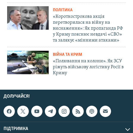
ПОЛІТИКА
«Короткострокова акція
перетворилася на війну на
виснаження»: Як пропаганда РФ
у Криму пояснює невдачі «СВО»
та залякує «мінними атаками»
ВІЙНА ТА КРИМ
«Полювання на колони». Як ЗСУ
ріжуть військову логістику Росії в
Криму
ДОЛУЧАЙСЯ!
ПІДТРИМКА