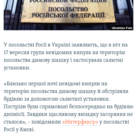
ВІДЕОУРОКИ «ELIFBE»
Русский
СВІДЧЕННЯ ОКУПАЦІЇ
Qırımtatar
УКРАЇНСЬКА ПРОБЛЕМА КРИМУ
ДОЛУЧАЙСЯ!
ІНФОГРАФІКА
У посольстві Росії в Україні заявляють, що в ніч на
17 вересня група невідомих кинула на територію
посольства димову шашку і застосувала салютні
Усі сайти RFE/RL
установки.
«Близько першої ночі невідомі кинули на
територію посольства димову шашку й обстріляли
будівлю за допомогою салютної установки.
Постріли були спрямовані безпосередньо на будівлю
дипмісії. Завдяки щасливому випадку загоряння не
сталося», – повідомили
«Интерфаксу
»
у посольстві
Росії у Києві.