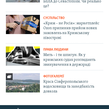
БпЛА до Севастополя. Чи реально
це?
СУСПІЛЬСТВО
«Крим – не Росія»: маркетплейс
Ozon припинив прийом нових
замовлень на Кримському
півострові
ПРАВА ЛЮДИНИ
Мить – і ти шпигун. Як у
кримських судах розглядають
звинувачення в держзраді
ФОТОГАЛЕРЕЇ
Краса Сімферопольського
водосховища та занедбаність
довкола