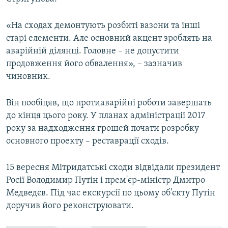
ВІДЕОУРОКИ «ELIFBE»
Русский
«На сходах демонтують розбиті вазони та інші
СВІДЧЕННЯ ОКУПАЦІЇ
Qırımtatar
старі елементи. Але основний акцент зроблять на
УКРАЇНСЬКА ПРОБЛЕМА КРИМУ
аварійній ділянці. Головне – не допустити
продовження його обвалення», – зазначив
ДОЛУЧАЙСЯ!
ІНФОГРАФІКА
чиновник.
Він пообіцяв, що протиаварійні роботи завершать
Усі сайти RFE/RL
до кінця цього року. У планах адміністрації 2017
року за надходження грошей почати розробку
основного проекту – реставрації сходів.
15 вересня Мітридатські сходи відвідали президент
Росії Володимир Путін і прем'єр-міністр Дмитро
Медведєв. Під час екскурсії по цьому об'єкту Путін
доручив його реконструювати.