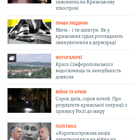
замовлень на Кримському
півострові
ПРАВА ЛЮДИНИ
Мить – і ти шпигун. Як у
кримських судах розглядають
звинувачення в держзраді
ФОТОГАЛЕРЕЇ
Краса Сімферопольського
водосховища та занедбаність
довкола
ВІЙНА ТА КРИМ
Сорок днів, сорок ночей. Про
результати кримської операції з
примусу Росії до миру
ПОЛІТИКА
«Короткострокова акція
перетворилася на війну на