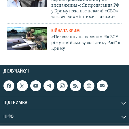
виснаження»: Як пропаганда РФ
у Криму пояснює невдачі «СВО»
та залякує «мінними атаками»
ВІЙНА ТА КРИМ
«Полювання на колони». Як ЗСУ
ріжуть військову логістику Росії в
Криму
ДОЛУЧАЙСЯ!
ПІДТРИМКА
ІНФО