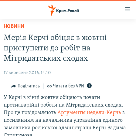
Доступність
посилання
Перейти
НОВИНИ
до
НОВИНИ
Мерія Керчі обіцяє в жовтні
основного
ВОДА.КРИМ
матеріалу
приступити до робіт на
ВІДЕО ТА ФОТО
Перейти
Мітридатських сходах
до
ПОЛІТИКА
основної
17 вересень 2016, 14:10
БЛОГИ
навігації
Перейти
Поділитись
Читати без VPN
ПОГЛЯД
до
У Керчі в кінці жовтня обіцяють почати
ІНТЕРВ'Ю
пошуку
протиаварійні роботи на Мітридатських сходах.
ВСЕ ЗА ДЕНЬ
Про це повідомляють
Аргументы недели-Керчь
з
СПЕЦПРОЕКТИ
посиланням на начальника управління єдиного
замовника російської адміністрації Керчі Вадима
ЯК ОБІЙТИ БЛОКУВАННЯ
ДЕПОРТАЦІЯ
Стригунова.