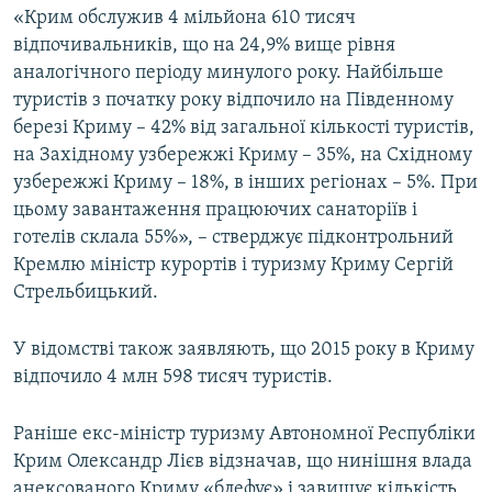
«Крим обслужив 4 мільйона 610 тисяч
ВІДЕОУРОКИ «ELIFBE»
Русский
відпочивальників, що на 24,9% вище рівня
СВІДЧЕННЯ ОКУПАЦІЇ
аналогічного періоду минулого року. Найбільше
Qırımtatar
туристів з початку року відпочило на Південному
УКРАЇНСЬКА ПРОБЛЕМА КРИМУ
березі Криму – 42% від загальної кількості туристів,
ДОЛУЧАЙСЯ!
ІНФОГРАФІКА
на Західному узбережжі Криму – 35%, на Східному
узбережжі Криму – 18%, в інших регіонах – 5%. При
цьому завантаження працюючих санаторіїв і
готелів склала 55%», – стверджує підконтрольний
Усі сайти RFE/RL
Кремлю міністр курортів і туризму Криму Сергій
Стрельбицький.
У відомстві також заявляють, що 2015 року в Криму
відпочило 4 млн 598 тисяч туристів.
Раніше екс-міністр туризму Автономної Республіки
Крим Олександр Лієв відзначав, що нинішня влада
анексованого Криму «блефує» і завищує кількість