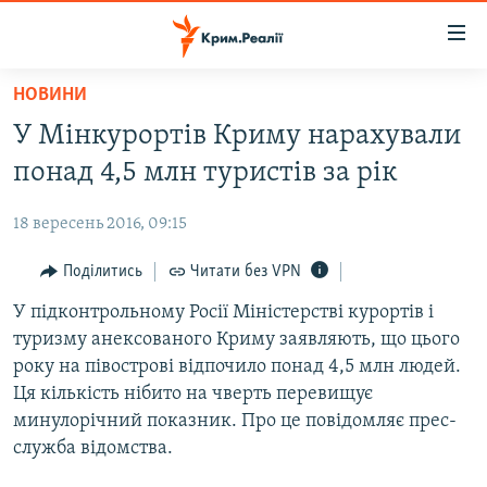
Доступність
посилання
Перейти
НОВИНИ
до
НОВИНИ
У Мінкурортів Криму нарахували
основного
ВОДА.КРИМ
матеріалу
понад 4,5 млн туристів за рік
ВІДЕО ТА ФОТО
Перейти
до
18 вересень 2016, 09:15
ПОЛІТИКА
основної
БЛОГИ
Поділитись
Читати без VPN
навігації
Перейти
ПОГЛЯД
У підконтрольному Росії Міністерстві курортів і
до
туризму анексованого Криму заявляють, що цього
ІНТЕРВ'Ю
пошуку
року на півострові відпочило понад 4,5 млн людей.
ВСЕ ЗА ДЕНЬ
Ця кількість нібито на чверть перевищує
минулорічний показник. Про це повідомляє прес-
СПЕЦПРОЕКТИ
служба відомства.
ЯК ОБІЙТИ БЛОКУВАННЯ
ДЕПОРТАЦІЯ