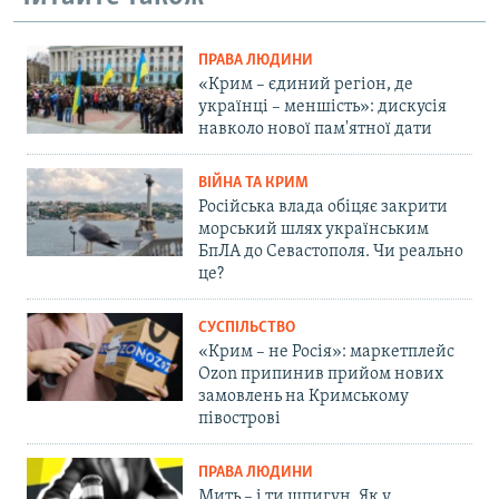
ПРАВА ЛЮДИНИ
«Крим – єдиний регіон, де
українці – меншість»: дискусія
навколо нової пам'ятної дати
ВІЙНА ТА КРИМ
Російська влада обіцяє закрити
морський шлях українським
БпЛА до Севастополя. Чи реально
це?
СУСПІЛЬСТВО
«Крим – не Росія»: маркетплейс
Ozon припинив прийом нових
замовлень на Кримському
півострові
ПРАВА ЛЮДИНИ
Мить – і ти шпигун. Як у