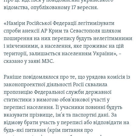
Про це йдеться у повідомленні українського
ВІДЕОУРОКИ «ELIFBE»
відомства, опублікованому 17 вересня.
Русский
СВІДЧЕННЯ ОКУПАЦІЇ
Qırımtatar
«Наміри Російської Федерації легітимізувати
УКРАЇНСЬКА ПРОБЛЕМА КРИМУ
спроби анексії АР Крим та Севастополя шляхом
ДОЛУЧАЙСЯ!
поширення на них перепису будуть нелегітимними
ІНФОГРАФІКА
і нікчемними, а населення, яке проживає на цій
території, залишається населенням України», –
сказано у заяві МЗС.
Усі сайти RFE/RL
Раніше повідомлялося про те, що урядова комісія із
законопроектної діяльності Росії схвалила
пропозицію Федеральної служби державної
статистики з вимогою обов'язкової участі у
переписі населення. Її учасники повинні будуть
вказувати прізвище, ім'я та паспортні дані. За
відмову брати участь у переписі або відповідати на
будь-які питання (крім питання про