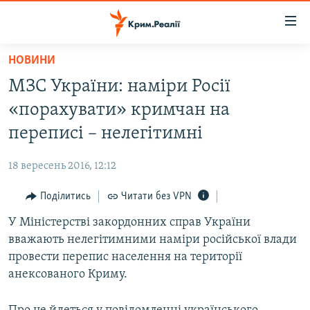
Доступність
посилання
Перейти
НОВИНИ
до
НОВИНИ
МЗС України: наміри Росії
основного
ВОДА.КРИМ
матеріалу
«порахувати» кримчан на
ВІДЕО ТА ФОТО
Перейти
переписі – нелегітимні
до
ПОЛІТИКА
основної
18 вересень 2016, 12:12
БЛОГИ
навігації
Перейти
Поділитись
Читати без VPN
ПОГЛЯД
до
У Міністерстві закордонних справ України
ІНТЕРВ'Ю
пошуку
вважають нелегітимними наміри російської влади
ВСЕ ЗА ДЕНЬ
провести перепис населення на території
СПЕЦПРОЕКТИ
анексованого Криму.
ЯК ОБІЙТИ БЛОКУВАННЯ
ДЕПОРТАЦІЯ