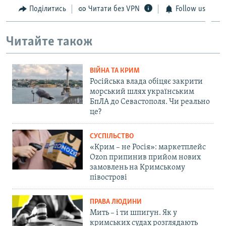
Поділитись
Читати без VPN
Follow us
Читайте також
ВІЙНА ТА КРИМ
Російська влада обіцяє закрити
морський шлях українським
БпЛА до Севастополя. Чи реально
це?
СУСПІЛЬСТВО
«Крим – не Росія»: маркетплейс
Ozon припинив прийом нових
замовлень на Кримському
півострові
ПРАВА ЛЮДИНИ
Мить – і ти шпигун. Як у
кримських судах розглядають