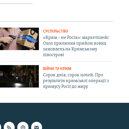
СУСПІЛЬСТВО
«Крим – не Росія»: маркетплейс
Ozon припинив прийом нових
замовлень на Кримському
півострові
ВІЙНА ТА КРИМ
Сорок днів, сорок ночей. Про
результати кримської операції з
примусу Росії до миру