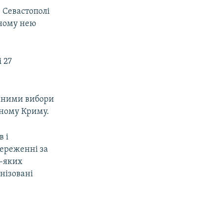
в Севастополі
аному нею
 27
имними вибори
аному Криму.
 і
тереженні за
ь-яких
нізовані