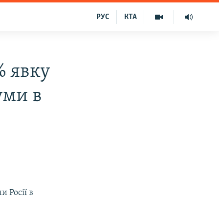
РУС
КТА
% явку
уми в
и Росії в