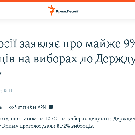
осії заявляє про майже 9
ців на виборах до Держд
у
, 15:11
ь
Читати без VPN
яють, що станом на 10:00 на виборах депутатів Держдум
 Криму проголосували 8,72% виборців.