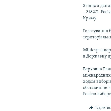
ВІДЕОУРОКИ «ELIFBE»
Згідно з дани
СВІДЧЕННЯ ОКУПАЦІЇ
– 318271. Рос
Криму.
УКРАЇНСЬКА ПРОБЛЕМА КРИМУ
ІНФОГРАФІКА
Голосування б
територіальни
Міністр зако
в Державну ду
Верховна Рад
міжнародних о
ходом виборів
обставин не в
Росією вибори
Поділитис