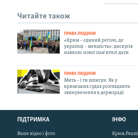
Читайте також
ПРАВА ЛЮДИНИ
«Крим – єдиний регіон, де
українці – меншість»: дискусія
навколо нової пам'ятної дати
ПРАВА ЛЮДИНИ
Мить – і ти шпигун. Як у
кримських судах розглядають
звинувачення в держзраді
Русский
Qırımtatar
ПІДТРИМКА
ІНФО
Ваше відео і фото
Крим.Реалії
ДОЛУЧАЙСЯ!