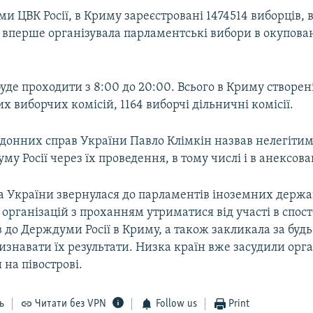
ми ЦВК Росії, в Криму зареєстровані 1474514 виборців, 
ія вперше організувала парламентські вибори в окупов
уде проходити з 8:00 до 20:00. Всього в Криму створені
х виборчих комісій, 1164 виборчі дільничні комісії.
рдонних справ України Павло Клімкін назвав нелегіт
му Росії через їх проведення, в тому числі і в анексов
а України звернулася до парламентів іноземних держав
рганізацій з проханням утриматися від участі в спос
 до Держдуми Росії в Криму, а також закликала за буд
изнавати їх результати. Низка країн вже засудили орга
 на півострові.
ь
Читати без VPN
Follow us
Print